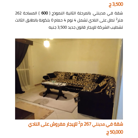
3,500 ج
شقة في مدينتي بالمرحلة الثانية النموذج (
600
) المساحة 262
2
متر
تطل على النادي تشمل 4 نوم 4 حمام 0 بلكونة بالطابق الثالث
تشطيب الشركة للإيجار قانون جديد 3,500 جنيه
2
شقة في
267 م
للإيجار مفروش على النادي
مدينتي
50,000 ج