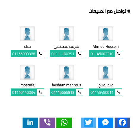
# تواصل مع المبيعات
Ahmed Hussein
شريف مصطفى
دعاء
01155989988
01111100291
01145002210
عبدالفتاح
hesham mahrous
mostafa
01110440034
01115666813
01145450011
LinkedIn
Viber
WhatsApp
Twitter
Messenger
Facebook