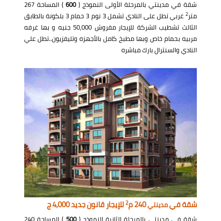
شقة في مدينتي بالمرحلة الأولى النموذج (
600
) المساحة 267
2
متر
غربي تطل على النادي تشمل 3 نوم 3 حمام 3 بلكونة بالطابق
الثالث تشطيب الشركة للإيجار مفروش 50,000 جنيه و بها غرفه
مربيه بحمام خاص وبها مطبخ كامل بالأجهزه وتليفزيون..تطل علي
النادي والسنترال بارك مباشره
2
شقة في
240 م
للإيجار قانون جديد 4,000 ج
مدينتي
شقة في مدينتي بالمرحلة الثانية النموذج (
500
) المساحة 240