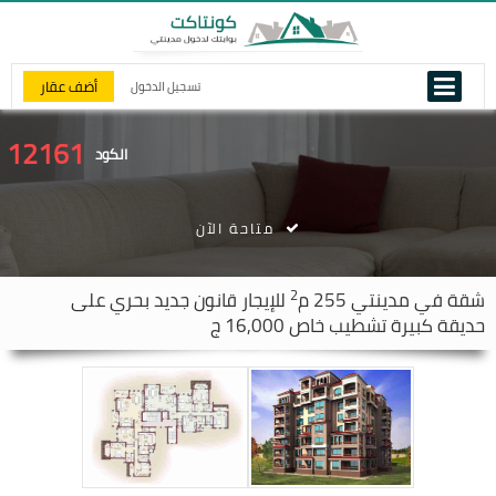
أضف عقار
تسجيل الدخول
12161
الكود
متاحة الآن
2
شقة في
مدينتي
255 م
للإيجار قانون جديد بحري على
حديقة كبيرة تشطيب خاص 16,000 ج