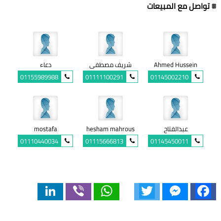
# تواصل مع المبيعات
Ahmed Hussein
شريف مصطفى
دعاء
01155989988
01111100291
01145002210
عبدالفتاح
hesham mahrous
mostafa
01110440034
01115666813
01145450011
LinkedIn
Viber
WhatsApp
Twitter
Messenger
Facebook