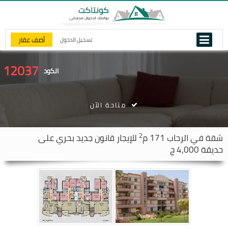
أضف عقار
تسجيل الدخول
12037
الكود
متاحة الآن
2
شقة في
الرحاب
171 م
للإيجار قانون جديد بحري على
حديقة 4,000 ج