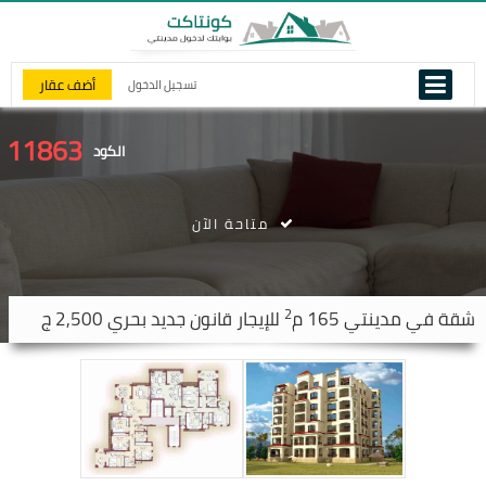
أضف عقار
تسجيل الدخول
11863
الكود
متاحة الآن
2
شقة في
مدينتي
165 م
للإيجار قانون جديد بحري 2,500 ج