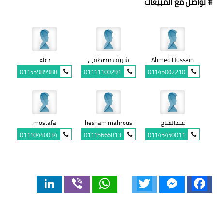
# تواصل مع المبيعات
Ahmed Hussein
شريف مصطفى
دعاء
01155989988
01111100291
01145002210
عبدالفتاح
hesham mahrous
mostafa
01110440034
01115666813
01145450011
LinkedIn
Viber
WhatsApp
Twitter
Messenger
Facebook