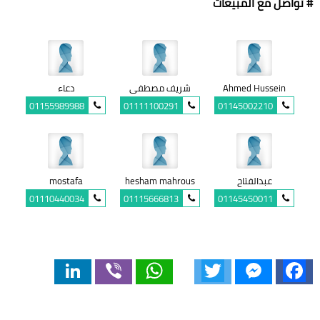
# تواصل مع المبيعات
Ahmed Hussein
شريف مصطفى
دعاء
01155989988
01111100291
01145002210
عبدالفتاح
hesham mahrous
mostafa
01110440034
01115666813
01145450011
LinkedIn
Viber
WhatsApp
Twitter
Messenger
Facebook