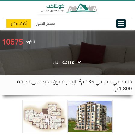
أضف عقار
تسجيل الدخول
10675
الكود
متاحة الآن
2
شقة في
مدينتي
136 م
للإيجار قانون جديد على حديقة
1,800 ج