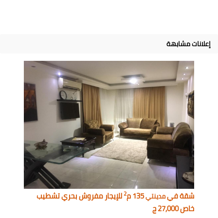
إعلانات مشابهة
2
شقة في
135 م
للإيجار مفروش بحري تشطيب
مدينتي
خاص 27,000 ج