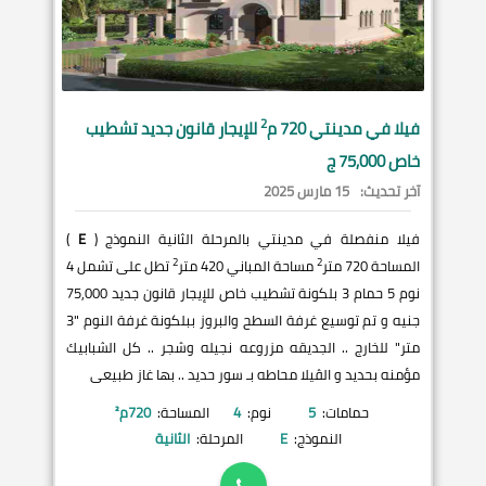
2
فيلا في
مدينتي
720 م
للإيجار قانون جديد تشطيب
خاص 75,000 ج
آخر تحديث:
15 مارس 2025
فيلا منفصلة في مدينتي بالمرحلة الثانية النموذج (
E
)
2
2
المساحة 720 متر
مساحة المباني 420 متر
تطل على تشمل 4
نوم 5 حمام 3 بلكونة تشطيب خاص للإيجار قانون جديد 75,000
جنيه و تم توسيع غرفة السطح والبروز ببلكونة غرفة النوم "3
متر" للخارج .. الجديقه مزروعه نجيله وشجر .. كل الشبابيك
مؤمنه بحديد و الڤيلا محاطه بـ سور حديد .. بها غاز طبيعى
حمامات:
5
نوم:
4
المساحة:
720
م²
النموذج:
E
المرحلة:
الثانية