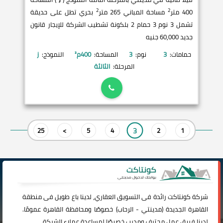
2
2
400 متر
مساحة المباني 265 متر
بحري تطل على حديقة
تشمل 3 نوم 3 حمام 2 بلكونة تشطيب الشركة للإيجار قانون
جديد 60,000 جنيه
حمامات:
3
نوم:
3
المساحة:
400
م²
النموذج:
j
المرحلة:
الثالثة
3
25
>
5
4
2
1
شركة
كونتاكت
رائدة فى التسويق العقاري، لدينا باع طويل فى منطقة
القاهرة الجديدة (
مدينتي
-
الرحاب
) خصوصًا ومحافظة القاهرة عمومًا.
لدينا فريق عمل محترف ومدرب خصيصًا لمساعدة عملاء الشركة