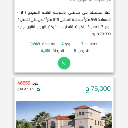
فيلا منفصلة في مدينتي بالمرحلة الثانية النموذج (
B
)
2
2
المساحة 949 متر
مساحة المباني 615 متر
تطل على تشمل 4
نوم 7 حمام 3 بلكونة تشطيب الشركة للإيجار قانون جديد
70,000 جنيه
حمامات:
7
نوم:
4
المساحة:
949
م²
النموذج:
B
المرحلة:
الثانية
46659
كود:
75,000
ج
متاحة الآن