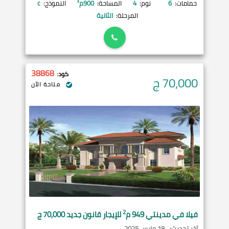
حمامات:
6
نوم:
4
المساحة:
900
م²
النموذج:
c
المرحلة:
الثانية
38868
كود:
70,000
ج
متاحة الآن
2
فيلا في
مدينتي
949 م
للإيجار قانون جديد 70,000 ج
آخر تحديث:
18 مارس 2025