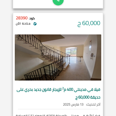
28390
كود:
60,000
ج
متاحة الآن
2
فيلا في
مدينتي
400 م
للإيجار قانون جديد بحري على
حديقة 60,000 ج
آخر تحديث:
13 مارس 2025
فيلا ثنائية في مدينتي بالمرحلة الثالثة النموذج (
J
) المساحة