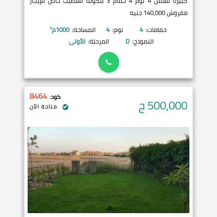
كبيرة تشمل 4 نوم 4 حمام 3 بلكونة تشطيب خاص للإيجار
مفروش 140,000 جنيه
حمامات:
4
نوم:
4
المساحة:
1000
م²
النموذج:
D
المرحلة:
الأولى
8464
كود:
500,000
ج
متاحة الآن