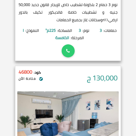
نوم 3 حمام 2 بلكونة تشطيب خاص للإيجار قانون جديد 50,000
جنيه و تشطيبات خاصة فالديكور تكيف بالدور
ارضي\\nوسخانات غاز بجميع الحمامات
حمامات:
3
نوم:
3
المساحة:
225
م²
النموذج:
I
المرحلة:
الخامسة
46800
كود:
130,000
ج
متاحة الآن