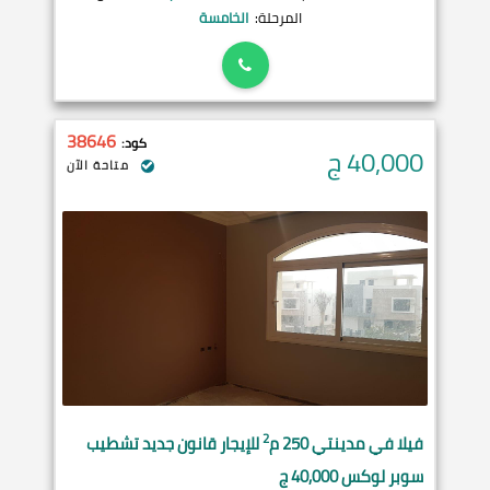
المرحلة:
الخامسة
38646
كود:
40,000
ج
متاحة الآن
2
فيلا في
مدينتي
250 م
للإيجار قانون جديد تشطيب
سوبر لوكس 40,000 ج