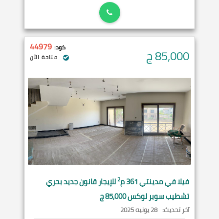
44979
كود:
85,000
ج
متاحة الآن
2
فيلا في
مدينتي
361 م
للإيجار قانون جديد بحري
تشطيب سوبر لوكس 85,000 ج
آخر تحديث:
28 يونيه 2025