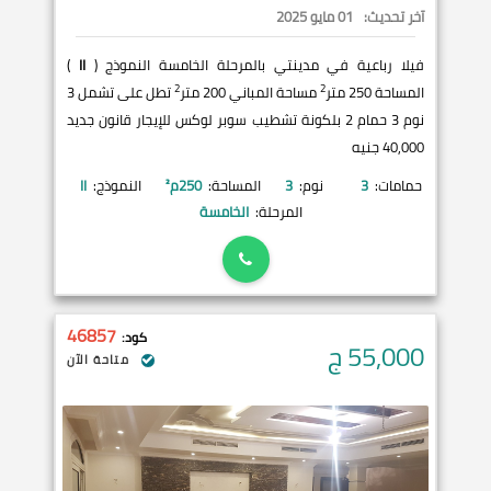
آخر تحديث:
01 مايو 2025
فيلا رباعية في مدينتي بالمرحلة الخامسة النموذج (
II
)
2
2
المساحة 250 متر
مساحة المباني 200 متر
تطل على تشمل 3
نوم 3 حمام 2 بلكونة تشطيب سوبر لوكس للإيجار قانون جديد
40,000 جنيه
حمامات:
3
نوم:
3
المساحة:
250
م²
النموذج:
II
المرحلة:
الخامسة
46857
كود:
55,000
ج
متاحة الآن