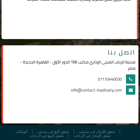
اتصل بنا
مدينة الرحاب المبنى الإداري مكتب 106 الدور الأول - القاهرة الجديدة -
مصر
01110440030
info@contact-madinaty.com
شقق للإيجار في مدينتى
شقق لليع في مدينتى
كونتكت
شقق للإيجار في الرحاب
شقق للبيع في الرحاب