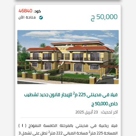
46840
كود:
50,000
ج
متاحة الآن
2
فيلا في
مدينتي
225 م
للإيجار قانون جديد تشطيب
خاص 50,000 ج
آخر تحديث:
23 أبريل 2025
فيلا رباعية في مدينتي بالمرحلة الخامسة النموذج (
I
)
2
2
المساحة 225 متر
مساحة المباني 222 متر
تطل على تشمل 3