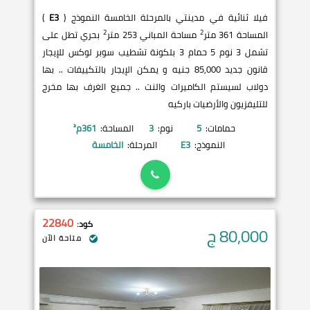
فيلا ثنائية في مدينتي بالمرحلة الخامسة النموذج (
E3
)
2
2
المساحة 361 متر
مساحة المباني 253 متر
بحري تطل على
تشمل 3 نوم 5 حمام 3 بلكونة تشطيب سوبر لوكس للإيجار
قانون جديد 85,000 جنيه و يمكن الإيجار بالتكييفات .. بها
دولاب لسيستم الكاميرات والنت .. جميع الغرف بها مخرج
للتليفزيون والأرضيات باركيه
حمامات:
5
نوم:
3
المساحة:
361
م²
النموذج:
E3
المرحلة:
الخامسة
22840
كود:
80,000
ج
متاحة الآن