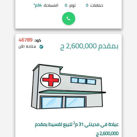
حمامات:
0
نوم:
0
المساحة:
34
م²
46789
كود:
بمقدم 2,600,000
ج
متاحة الآن
2
عيادة في
مدينتي
31 م
للبيع تقسيط بمقدم
2,600,000 ج