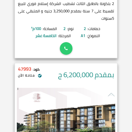
2 بلكونة بالطابق الثالث تشطيب الشركة إستلام فوري للبيع
تقسيط على 7 سنة بمقدم 3,250,000 جنيه و المتبقي على
5سنوات
حمامات:
2
نوم:
2
المساحة:
100
م²
النموذج:
A1
المرحلة:
الخامسة عشر
47993
كود:
بمقدم 6,200,000
ج
متاحة الآن