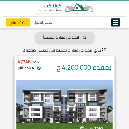
أضف عقار
تسجيل الدخول
ابحث عن عقارك تفصيلياً
نتائج البحث عن
عقارات تقسيط في مدينتي صفحة 2
47746
كود:
بمقدم 4,200,000
ج
متاحة الآن