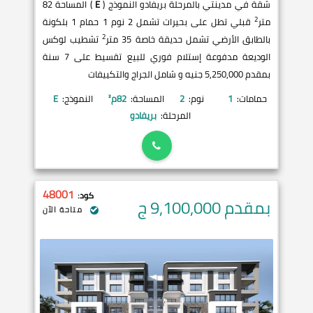
شقة في مدينتي بالمرحلة بريفادو النموذج (
E
) المساحة 82
2
متر
قبلي تطل على بحيرات تشمل 2 نوم 1 حمام 1 بلكونة
2
بالطابق الأرضي تشمل حديقة خاصة 35 متر
تشطيب لوكس
الوديعة مدفوعة إستلام فوري للبيع تقسيط على 7 سنة
بمقدم 5,250,000 جنيه و شامل الجراج والتكييفات
حمامات:
1
نوم:
2
المساحة:
82
م²
النموذج:
E
المرحلة:
بريفادو
48001
كود:
بمقدم 9,100,000
ج
متاحة الآن