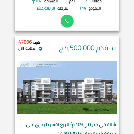
حمامات:
2
نوم:
3
المساحة:
107
م²
النموذج:
T14
المرحلة:
الرابعة عشر
47806
كود:
بمقدم 4,500,000
ج
متاحة الآن
2
شقة في
مدينتي
109 م
للبيع تقسيط بحري على
حديقة كبيرة بمقدم 4,500,000 ج