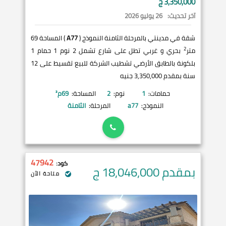
3,350,000 ج
آخر تحديث:
26 يوليو 2026
شقة في مدينتي بالمرحلة الثامنة النموذج (
A77
) المساحة 69
2
متر
بحري و غربي تطل على شارع تشمل 2 نوم 1 حمام 1
بلكونة بالطابق الأرضي تشطيب الشركة للبيع تقسيط على 12
سنة بمقدم 3,350,000 جنيه
حمامات:
1
نوم:
2
المساحة:
69
م²
النموذج:
a77
المرحلة:
الثامنة
47942
كود:
بمقدم 18,046,000
ج
متاحة الآن