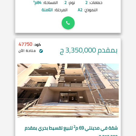
حمامات:
2
نوم:
2
المساحة:
84
م²
النموذج:
A2
المرحلة:
الثامنة
47750
كود:
بمقدم 3,350,000
ج
متاحة الآن
2
شقة في
مدينتي
69 م
للبيع تقسيط بحري بمقدم