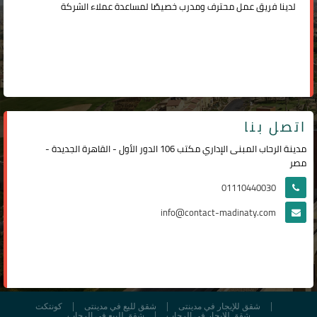
لدينا فريق عمل محترف ومدرب خصيصًا لمساعدة عملاء الشركة
اتصل بنا
مدينة الرحاب المبنى الإداري مكتب 106 الدور الأول - القاهرة الجديدة -
مصر
01110440030
info@contact-madinaty.com
شقق للإيجار في مدينتى
شقق لليع في مدينتى
كونتكت
شقق للإيجار في الرحاب
شقق للبيع في الرحاب