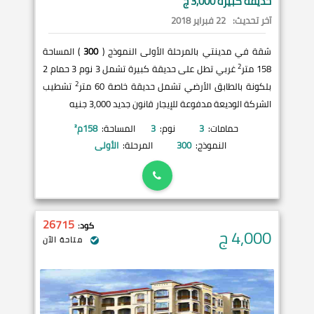
حديقة كبيرة 3,000 ج
آخر تحديث:
22 فبراير 2018
شقة في مدينتي بالمرحلة الأولى النموذج (
300
) المساحة
2
158 متر
غربي تطل على حديقة كبيرة تشمل 3 نوم 3 حمام 2
2
بلكونة بالطابق الأرضي تشمل حديقة خاصة 60 متر
تشطيب
الشركة الوديعة مدفوعة للإيجار قانون جديد 3,000 جنيه
حمامات:
3
نوم:
3
المساحة:
158
م²
النموذج:
300
المرحلة:
الأولى
26715
كود:
4,000
ج
متاحة الآن