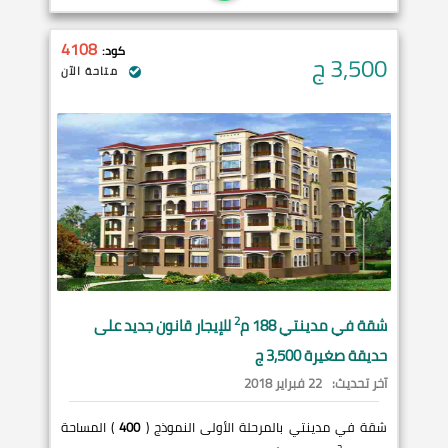
4108
كود:
3,500
ج
متاحة الآن
2
شقة في
مدينتي
188 م
للإيجار قانون جديد على
حديقة صغيرة 3,500 ج
آخر تحديث:
22 فبراير 2018
شقة في مدينتي بالمرحلة الأولى النموذج (
400
) المساحة