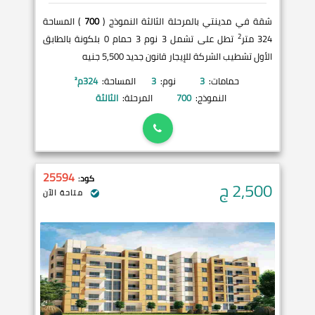
شقة في مدينتي بالمرحلة الثالثة النموذج (
700
) المساحة
2
324 متر
تطل على تشمل 3 نوم 3 حمام 0 بلكونة بالطابق
الأول تشطيب الشركة للإيجار قانون جديد 5,500 جنيه
حمامات:
3
نوم:
3
المساحة:
324
م²
النموذج:
700
المرحلة:
الثالثة
25594
كود:
2,500
ج
متاحة الآن