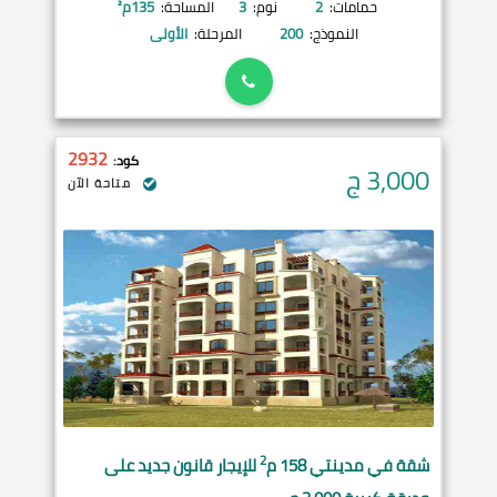
حمامات:
2
نوم:
3
المساحة:
135
م²
النموذج:
200
المرحلة:
الأولى
2932
كود:
3,000
ج
متاحة الآن
2
شقة في
مدينتي
158 م
للإيجار قانون جديد على