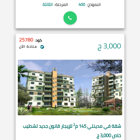
النموذج:
400
المرحلة:
الثالثة
25780
كود:
3,000
ج
متاحة الآن
2
شقة في
مدينتي
145 م
للإيجار قانون جديد تشطيب
خاص 3,000 ج