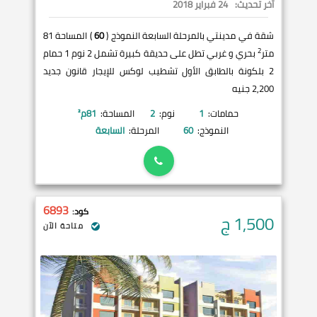
آخر تحديث:
24 فبراير 2018
شقة في مدينتي بالمرحلة السابعة النموذج (
60
) المساحة 81
2
متر
بحري و غربي تطل على حديقة كبيرة تشمل 2 نوم 1 حمام
2 بلكونة بالطابق الأول تشطيب لوكس للإيجار قانون جديد
2,200 جنيه
حمامات:
1
نوم:
2
المساحة:
81
م²
النموذج:
60
المرحلة:
السابعة
6893
كود:
1,500
ج
متاحة الآن