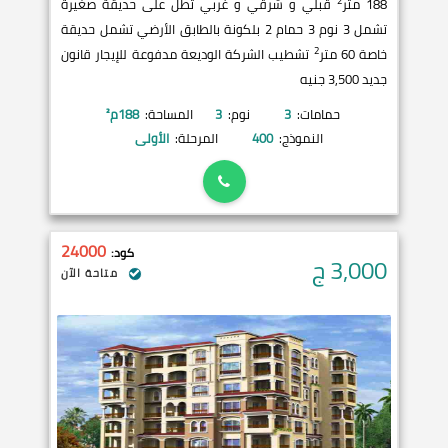
2
188 متر
قبلي و شرقي و غربي تطل على حديقة صغيرة
تشمل 3 نوم 3 حمام 2 بلكونة بالطابق الأرضي تشمل حديقة
2
خاصة 60 متر
تشطيب الشركة الوديعة مدفوعة للإيجار قانون
جديد 3,500 جنيه
حمامات:
3
نوم:
3
المساحة:
188
م²
النموذج:
400
المرحلة:
الأولى
24000
كود:
3,000
ج
متاحة الآن