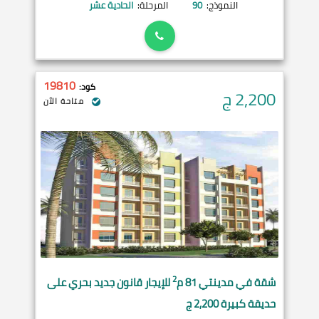
النموذج:
90
المرحلة:
الحادية عشر
19810
كود:
2,200
ج
متاحة الآن
2
شقة في
مدينتي
81 م
للإيجار قانون جديد بحري على
حديقة كبيرة 2,200 ج