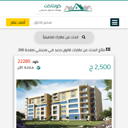
أضف عقار
تسجيل الدخول
ابحث عن عقارك تفصيلياً
نتائج البحث عن
عقارات قانون جديد في مدينتي صفحة 266
22285
كود:
2,500
ج
متاحة الآن