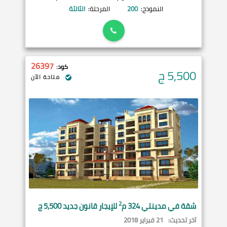
النموذج:
200
المرحلة:
الثالثة
26397
كود:
5,500
ج
متاحة الآن
2
شقة في
مدينتي
324 م
للإيجار قانون جديد 5,500 ج
آخر تحديث:
21 فبراير 2018