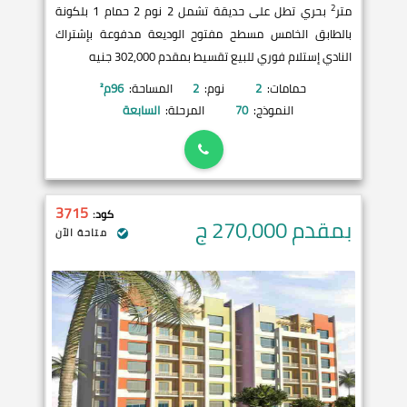
2
متر
بحري تطل على حديقة تشمل 2 نوم 2 حمام 1 بلكونة
بالطابق الخامس مسطح مفتوح الوديعة مدفوعة بإشتراك
النادي إستلام فوري للبيع تقسيط بمقدم 302,000 جنيه
حمامات:
2
نوم:
2
المساحة:
96
م²
النموذج:
70
المرحلة:
السابعة
3715
كود:
بمقدم 270,000
ج
متاحة الآن