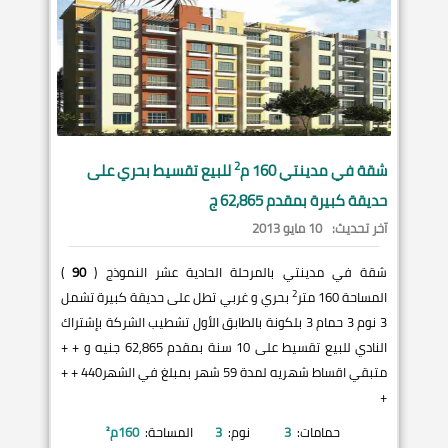
2
شقة في
مدينتي
160 م
للبيع تقسيط بحري على
حديقة كبيرة بمقدم 62,865 ج
آخر تحديث:
10 مايو 2013
شقة في مدينتي بالمرحلة الحادية عشر النموذج (
90
)
2
المساحة 160 متر
بحري و غربي تطل على حديقة كبيرة تشمل
3 نوم 3 حمام 3 بلكونة بالطابق الأول تشطيب الشركة بإشتراك
النادي للبيع تقسيط على 10 سنة بمقدم 62,865 جنيه و + +
متبقي اقساط شهريه لمدة 59 شهر بمبلغ في الشهر440 + +
+
حمامات:
3
نوم:
3
المساحة:
160
م²