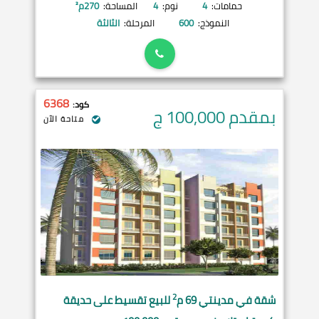
حمامات:
4
نوم:
4
المساحة:
270
م²
النموذج:
600
المرحلة:
الثالثة
6368
كود:
بمقدم 100,000
ج
متاحة الآن
2
شقة في
مدينتي
69 م
للبيع تقسيط على حديقة