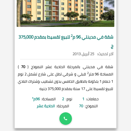
2
شقة في
مدينتي
96 م
للبيع تقسيط بمقدم 375,000
ج
آخر تحديث:
25 أبريل 2013
شقة في مدينتي بالمرحلة الحادية عشر النموذج (
70
)
2
المساحة 96 متر
قبلي و شرقي تطل على شارع تشمل 2 نوم
1 حمام 1 بلكونة بالطابق الخامس بدون تشطيب بإشتراك النادي
للبيع تقسيط على 17 سنة بمقدم 375,000 جنيه
حمامات:
1
نوم:
2
المساحة:
96
م²
النموذج:
70
المرحلة:
الحادية عشر