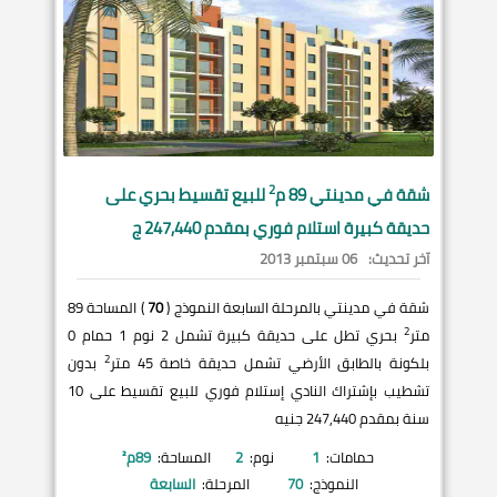
2
شقة في
مدينتي
89 م
للبيع تقسيط بحري على
حديقة كبيرة استلام فوري بمقدم 247,440 ج
آخر تحديث:
06 سبتمبر 2013
شقة في مدينتي بالمرحلة السابعة النموذج (
70
) المساحة 89
2
متر
بحري تطل على حديقة كبيرة تشمل 2 نوم 1 حمام 0
2
بلكونة بالطابق الأرضي تشمل حديقة خاصة 45 متر
بدون
تشطيب بإشتراك النادي إستلام فوري للبيع تقسيط على 10
سنة بمقدم 247,440 جنيه
حمامات:
1
نوم:
2
المساحة:
89
م²
النموذج:
70
المرحلة:
السابعة