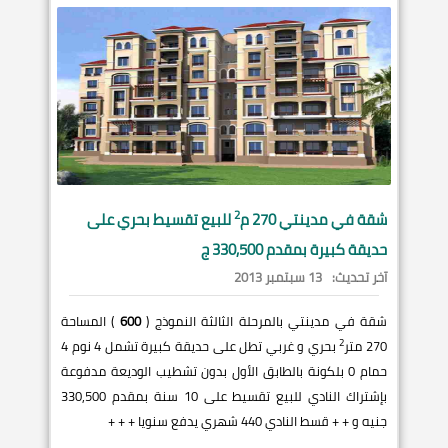
2
شقة في
مدينتي
270 م
للبيع تقسيط بحري على
حديقة كبيرة بمقدم 330,500 ج
آخر تحديث:
13 سبتمبر 2013
شقة في مدينتي بالمرحلة الثالثة النموذج (
600
) المساحة
2
270 متر
بحري و غربي تطل على حديقة كبيرة تشمل 4 نوم 4
حمام 0 بلكونة بالطابق الأول بدون تشطيب الوديعة مدفوعة
بإشتراك النادي للبيع تقسيط على 10 سنة بمقدم 330,500
جنيه و + + قسط النادي 440 شهري يدفع سنويا + + +