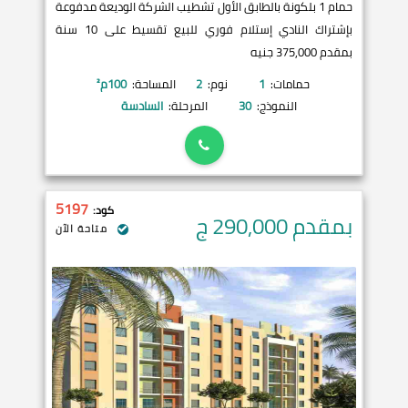
حمام 1 بلكونة بالطابق الأول تشطيب الشركة الوديعة مدفوعة
بإشتراك النادي إستلام فوري للبيع تقسيط على 10 سنة
بمقدم 375,000 جنيه
حمامات:
1
نوم:
2
المساحة:
100
م²
النموذج:
30
المرحلة:
السادسة
5197
كود:
بمقدم 290,000
ج
متاحة الآن