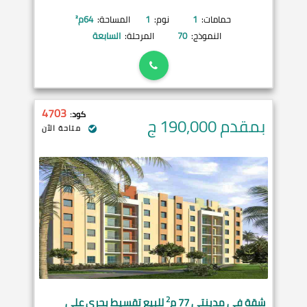
حمامات:
1
نوم:
1
المساحة:
64
م²
النموذج:
70
المرحلة:
السابعة
4703
كود:
بمقدم 190,000
ج
متاحة الآن
2
شقة في
مدينتي
77 م
للبيع تقسيط بحري على