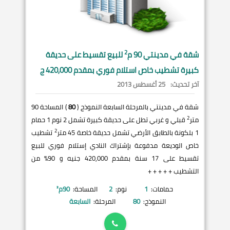
2
شقة في
مدينتي
90 م
للبيع تقسيط على حديقة
كبيرة تشطيب خاص استلام فوري بمقدم 420,000 ج
آخر تحديث:
25 أغسطس 2013
شقة في مدينتي بالمرحلة السابعة النموذج (
80
) المساحة 90
2
متر
قبلي و غربي تطل على حديقة كبيرة تشمل 2 نوم 1 حمام
2
1 بلكونة بالطابق الأرضي تشمل حديقة خاصة 45 متر
تشطيب
خاص الوديعة مدفوعة بإشتراك النادي إستلام فوري للبيع
تقسيط على 17 سنة بمقدم 420,000 جنيه و 90% من
التشطيب + + + + +
حمامات:
1
نوم:
2
المساحة:
90
م²
النموذج:
80
المرحلة:
السابعة