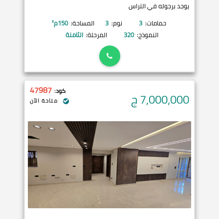
يوجد برجوله في التراس
حمامات:
3
نوم:
3
المساحة:
150
م²
النموذج:
320
المرحلة:
الثامنة
47987
كود:
7,000,000
ج
متاحة الآن