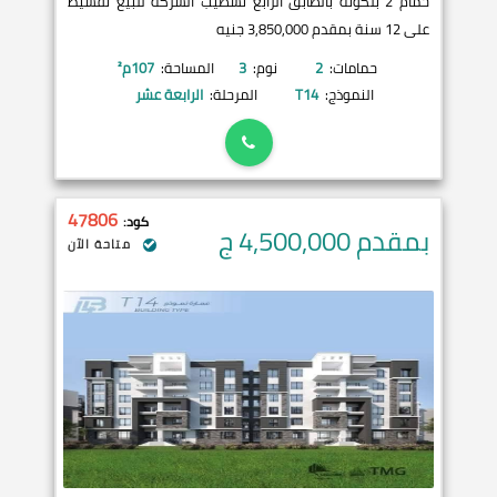
حمام 2 بلكونة بالطابق الرابع تشطيب الشركة للبيع تقسيط
على 12 سنة بمقدم 3,850,000 جنيه
حمامات:
2
نوم:
3
المساحة:
107
م²
النموذج:
T14
المرحلة:
الرابعة عشر
47806
كود:
بمقدم 4,500,000
ج
متاحة الآن