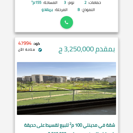
حمامات:
2
نوم:
3
المساحة:
155
م²
النموذج:
B
المرحلة:
بريفادو
47994
كود:
بمقدم 3,250,000
ج
متاحة الآن
2
شقة في
مدينتي
100 م
للبيع تقسيط على حديقة