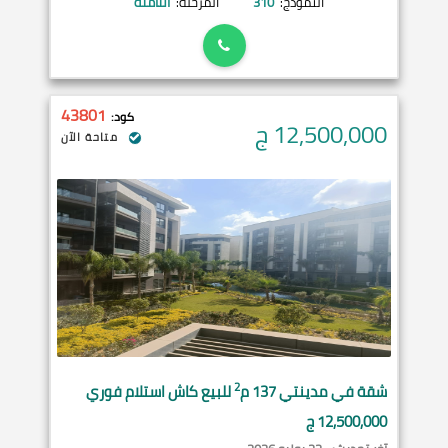
النموذج:
310
المرحلة:
الثامنة
43801
كود:
12,500,000
ج
متاحة الآن
2
شقة في
مدينتي
137 م
للبيع كاش استلام فوري
12,500,000 ج