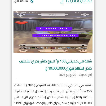
10,000,000
ج
متاحة الآن
2
شقة في
مدينتي
150 م
للبيع كاش بحري تشطيب
خاص استلام فوري 10,000,000 ج
آخر تحديث:
22 يوليو 2026
شقة في مدينتي بالمرحلة الثامنة النموذج (
320
) المساحة
2
150 متر
بحري تطل على شارع و مول تشمل 3 نوم 3 حمام 3
بلكونة بالطابق الرابع تشطيب خاص إستلام فوري للبيع كاش
10,000,000 جنيه و شامل جراج خاص بالوحده . فيو ابراج SPINE