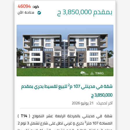
46094
كود:
بمقدم 3,850,000
ج
متاحة الآن
2
شقة في
مدينتي
107 م
للبيع تقسيط بحري بمقدم
3,850,000 ج
آخر تحديث:
21 يوليو 2026
شقة في مدينتي بالمرحلة الرابعة عشر النموذج (
T14
)
2
المساحة 107 متر
بحري و غربي تطل على شارع تشمل 3 نوم 2