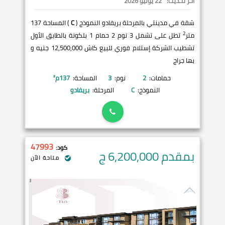
آخر تحديث:
22 يوليو 2026
شقة في مدينتي بالمرحلة بريفادو النموذج (
C
) المساحة 137
2
متر
تطل على تشمل 3 نوم 2 حمام 1 بلكونة بالطابق الأول
تشطيب الشركة إستلام فوري للبيع كاش 12,500,000 جنيه و
بها جراج
حمامات:
2
نوم:
3
المساحة:
137
م²
النموذج:
C
المرحلة:
بريفادو
47993
كود:
بمقدم 6,200,000
ج
متاحة الآن