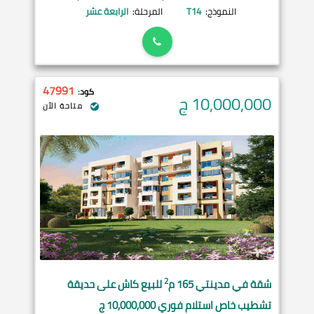
النموذج:
T14
المرحلة:
الرابعة عشر
47991
كود:
10,000,000
ج
متاحة الآن
2
شقة في
مدينتي
165 م
للبيع كاش على حديقة
تشطيب خاص استلام فوري 10,000,000 ج