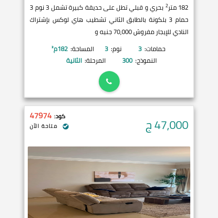
2
182 متر
بحري و قبلي تطل على حديقة كبيرة تشمل 3 نوم 3
حمام 3 بلكونة بالطابق الثاني تشطيب هاي لوكس بإشتراك
النادي للإيجار مفروش 70,000 جنيه و
حمامات:
3
نوم:
3
المساحة:
182
م²
النموذج:
300
المرحلة:
الثانية
47974
كود:
47,000
ج
متاحة الآن