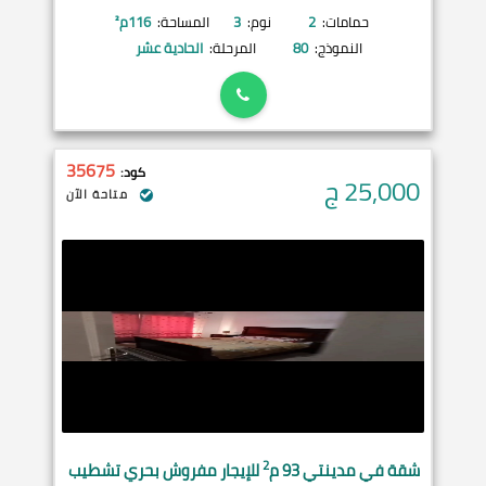
حمامات:
2
نوم:
3
المساحة:
116
م²
النموذج:
80
المرحلة:
الحادية عشر
35675
كود:
25,000
ج
متاحة الآن
2
شقة في
مدينتي
93 م
للإيجار مفروش بحري تشطيب