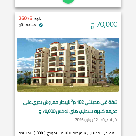
26075
كود:
70,000
ج
متاحة الآن
2
شقة في
مدينتي
182 م
للإيجار مفروش بحري على
حديقة كبيرة تشطيب هاي لوكس 70,000 ج
آخر تحديث:
12 يوليو 2026
شقة في مدينتي بالمرحلة الثانية النموذج (
300
) المساحة