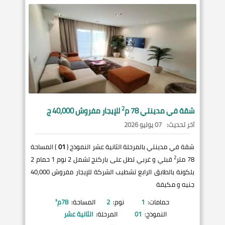
2
شقة في
مدينتي
78 م
للإيجار مفروش 40,000 ج
آخر تحديث:
07 يوليو 2026
شقة في مدينتي بالمرحلة الثانية عشر النموذج (
01
) المساحة
2
78 متر
قبلي و غربي تطل على باركنج تشمل 2 نوم 1 حمام 2
بلكونة بالطابق الرابع تشطيب الشركة للإيجار مفروش 40,000
جنيه و مكيفة
حمامات:
1
نوم:
2
المساحة:
78
م²
النموذج:
01
المرحلة:
الثانية عشر