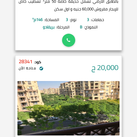
2
بالطابق الأرضي تشمل حديقة خاصة 50 متر
تشطيب خاص
للإيجار مفروش 60,000 جنيه و اول سكن
حمامات:
3
نوم:
3
المساحة:
146
م²
النموذج:
B
المرحلة:
بريفادو
28341
كود:
20,000
ج
متاحة الآن