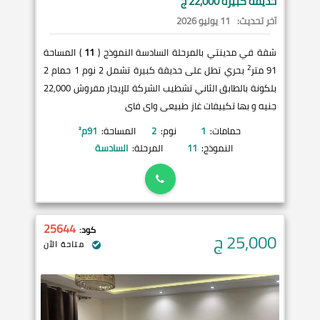
حديقة كبيرة 22,000 ج
آخر تحديث:
11 يوليو 2026
شقة في مدينتي بالمرحلة السادسة النموذج (
11
) المساحة
2
91 متر
بحري تطل على حديقة كبيرة تشمل 2 نوم 1 حمام 2
بلكونة بالطابق الثاني تشطيب الشركة للإيجار مفروش 22,000
جنيه و بها تكييفات غاز طبيعى واى فاى
حمامات:
1
نوم:
2
المساحة:
91
م²
النموذج:
11
المرحلة:
السادسة
25644
كود:
25,000
ج
متاحة الآن