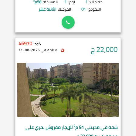
حمامات:
1
نوم:
1
المساحة:
58
م²
النموذج:
01
المرحلة:
الثانية عشر
46970
كود:
22,000
ج
متاحة في 2026-08-11
2
شقة في
مدينتي
91 م
للإيجار مفروش بحري على