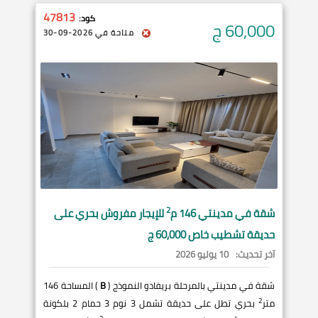
47813
كود:
60,000
ج
متاحة في 2026-09-30
2
شقة في
مدينتي
146 م
للإيجار مفروش بحري على
حديقة تشطيب خاص 60,000 ج
آخر تحديث:
10 يوليو 2026
شقة في مدينتي بالمرحلة بريفادو النموذج (
B
) المساحة 146
2
متر
بحري تطل على حديقة تشمل 3 نوم 3 حمام 2 بلكونة