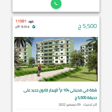
11981
كود:
5,500
ج
متاحة الآن
2
شقة في
مدينتي
104 م
للإيجار قانون جديد على
حديقة 5,500 ج
آخر تحديث:
09 ديسمبر 2022