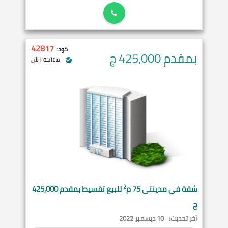
42817
كود:
بمقدم 425,000
ج
متاحة الآن
2
شقة في
مدينتي
75 م
للبيع تقسيط بمقدم 425,000
ج
آخر تحديث:
10 ديسمبر 2022