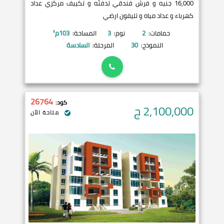
16,000 جنيه و فرش فندقي تدفئه و تكييف مركزي عداد
كهرباء و عداد مياه و تليفون ارضي
حمامات:
2
نوم:
3
المساحة:
103
م²
النموذج:
30
المرحلة:
السادسة
26764
كود:
2,100,000
ج
متاحة الآن