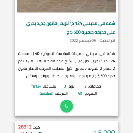
2
شقة في
مدينتي
124 م
للإيجار قانون جديد بحري
على حديقة صغيرة 5,500 ج
آخر تحديث:
09 ديسمبر 2022
شقة في مدينتي بالمرحلة السادسة النموذج (
40
) المساحة
2
124 متر
بحري تطل على باركنج و حديقة صغيرة تشمل 3 نوم
2 حمام 2 بلكونة بالطابق الأول تشطيب الشركة للإيجار قانون
جديد 5,500 جنيه و بجوار اولاد رجب بها غاز وبوتجاز وسخان
حمامات:
2
نوم:
3
المساحة:
124
م²
النموذج:
40
المرحلة:
السادسة
26812
كود:
5,000
ج