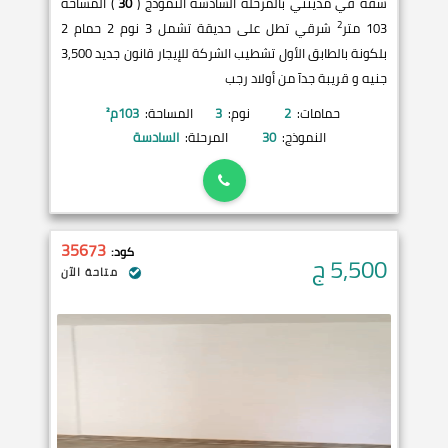
شقة في مدينتي بالمرحلة السادسة النموذج (
30
) المساحة
2
103 متر
شرقي تطل على حديقة تشمل 3 نوم 2 حمام 2
بلكونة بالطابق الأول تشطيب الشركة للإيجار قانون جديد 3,500
جنيه و قريبة جدآ من أولاد رجب
حمامات:
2
نوم:
3
المساحة:
103
م²
النموذج:
30
المرحلة:
السادسة
35673
كود:
5,500
ج
متاحة الآن