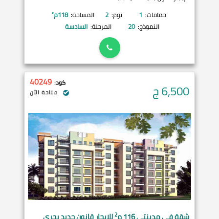
حمامات:
1
نوم:
2
المساحة:
118
م²
النموذج:
20
المرحلة:
السادسة
40249
كود:
6,500
ج
متاحة الآن
2
شقة في
مدينتي
116 م
للإيجار قانون جديد بحري