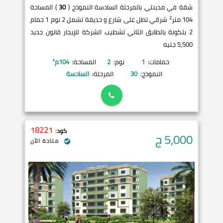
شقة في مدينتي بالمرحلة السادسة النموذج (
30
) المساحة
2
104 متر
شرقي تطل على شارع و حديقة تشمل 2 نوم 1 حمام
2 بلكونة بالطابق الثاني تشطيب الشركة للإيجار قانون جديد
5,500 جنيه
حمامات:
1
نوم:
2
المساحة:
104
م²
النموذج:
30
المرحلة:
السادسة
18221
كود:
5,000
ج
متاحة الآن