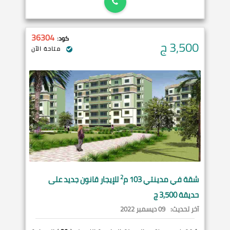
36304
كود:
3,500
ج
متاحة الآن
2
شقة في
مدينتي
103 م
للإيجار قانون جديد على
حديقة 3,500 ج
آخر تحديث:
09 ديسمبر 2022