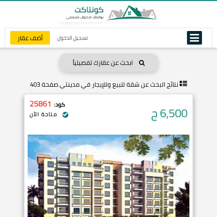
أضف عقار
تسجيل الدخول
ابحث عن عقارك تفصيلياً
نتائج البحث عن
شقة للبيع وللإيجار في مدينتي صفحة 403
25861
كود:
6,500
ج
متاحة الآن