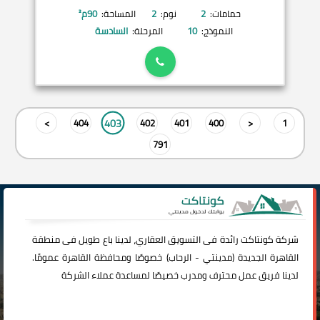
حمامات:
2
نوم:
2
المساحة:
90
م²
النموذج:
10
المرحلة:
السادسة
403
>
404
402
401
400
<
1
791
شركة
كونتاكت
رائدة فى التسويق العقاري، لدينا باع طويل فى منطقة
القاهرة الجديدة (
مدينتي
-
الرحاب
) خصوصًا ومحافظة القاهرة عمومًا.
لدينا فريق عمل محترف ومدرب خصيصًا لمساعدة عملاء الشركة