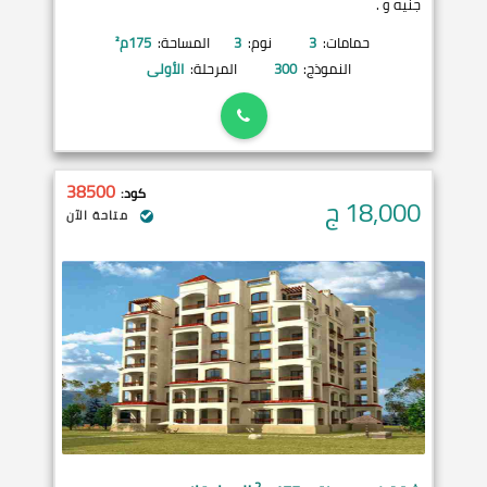
جنيه و .
حمامات:
3
نوم:
3
المساحة:
175
م²
النموذج:
300
المرحلة:
الأولى
38500
كود:
18,000
ج
متاحة الآن
2