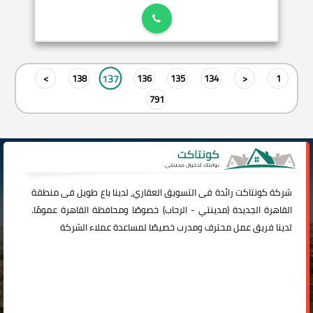
137
>
138
136
135
134
<
1
791
شركة
كونتاكت
رائدة فى التسويق العقاري، لدينا باع طويل فى منطقة
القاهرة الجديدة (
مدينتي
-
الرحاب
) خصوصًا ومحافظة القاهرة عمومًا.
لدينا فريق عمل محترف ومدرب خصيصًا لمساعدة عملاء الشركة