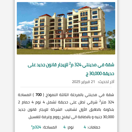
2
شقة في
مدينتي
324 م
للإيجار قانون جديد على
حديقة 30,000 ج
آخر تحديث:
21 فبراير 2025
شقة في مدينتي بالمرحلة الثالثة النموذج (
700
) المساحة
2
324 متر
شرقي تطل على حديقة تشمل 4 نوم 4 حمام 2
بلكونة بالطابق الأول تشطيب الشركة للإيجار قانون جديد
30,000 جنيه و بالاضافة الى ليفنج رووم وغرفة للغسيل
حمامات:
4
نوم:
4
المساحة:
324
م²