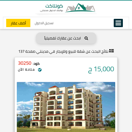
أضف عقار
تسجيل الدخول
ابحث عن عقارك تفصيلياً
نتائج البحث عن
شقة للبيع وللإيجار في مدينتي صفحة 137
30250
كود:
15,000
ج
متاحة الآن