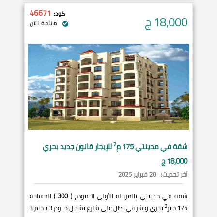
46671
كود:
18,000
ج
متاحة الآن
2
شقة في
مدينتي
175 م
للإيجار قانون جديد بحري
18,000 ج
آخر تحديث:
20 فبراير 2025
شقة في مدينتي بالمرحلة الأولى النموذج (
300
) المساحة
2
175 متر
بحري و شرقي تطل على شارع تشمل 3 نوم 3 حمام 3