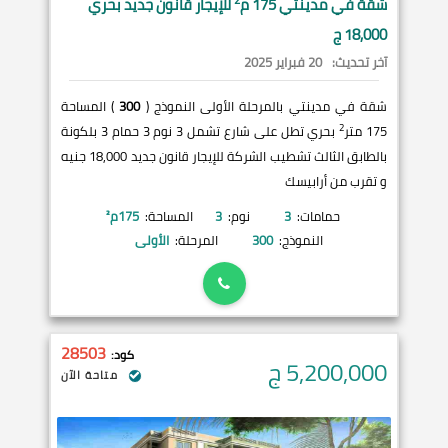
شقة في
مدينتي
175 م
للإيجار قانون جديد بحري
18,000 ج
آخر تحديث:
20 فبراير 2025
شقة في مدينتي بالمرحلة الأولى النموذج (
300
) المساحة
2
175 متر
بحري تطل على شارع تشمل 3 نوم 3 حمام 3 بلكونة
بالطابق الثالث تشطيب الشركة للإيجار قانون جديد 18,000 جنيه
و تقرب من أرابيسك
حمامات:
3
نوم:
3
المساحة:
175
م²
النموذج:
300
المرحلة:
الأولى
28503
كود:
5,200,000
ج
متاحة الآن