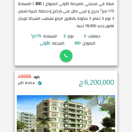
شقة في مدينتي بالمرحلة الأولى النموذج (
300
) المساحة
2
175 متر
بحري و غربي تطل على باركنج و حديقة كبيرة تشمل
3 نوم 3 حمام 3 بلكونة بالطابق الرابع تشطيب الشركة للإيجار
قانون جديد 18,000 جنيه
حمامات:
3
نوم:
3
المساحة:
175
م²
النموذج:
300
المرحلة:
الأولى
46666
كود:
6,200,000
ج
متاحة الآن