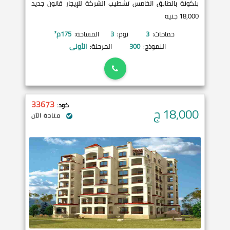
بلكونة بالطابق الخامس تشطيب الشركة للإيجار قانون جديد
18,000 جنيه
حمامات:
3
نوم:
3
المساحة:
175
م²
النموذج:
300
المرحلة:
الأولى
33673
كود:
18,000
ج
متاحة الآن