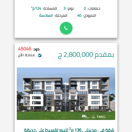
حمامات:
2
نوم:
3
المساحة:
124
م²
النموذج:
40
المرحلة:
السادسة
45046
كود:
بمقدم 2,800,000
ج
متاحة الآن
2
شقة في
مدينتي
136 م
للبيع تقسيط على حديقة