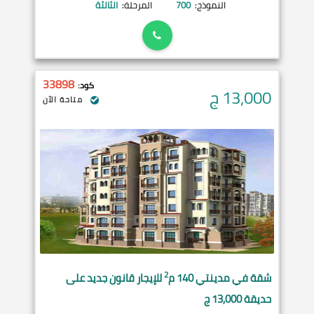
النموذج:
700
المرحلة:
الثالثة
33898
كود:
13,000
ج
متاحة الآن
2
شقة في
مدينتي
140 م
للإيجار قانون جديد على
حديقة 13,000 ج