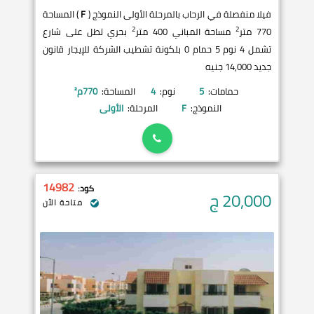
فيلا منفصلة في الرحاب بالمرحلة الأولى النموذج (
F
) المساحة
2
2
770 متر
مساحة المباني 400 متر
بحري تطل على شارع
تشمل 4 نوم 5 حمام 0 بلكونة تشطيب الشركة للإيجار قانون
جديد 14,000 جنيه
حمامات:
5
نوم:
4
المساحة:
770
م²
النموذج:
F
المرحلة:
الأولى
14982
كود:
20,000
ج
متاحة الآن