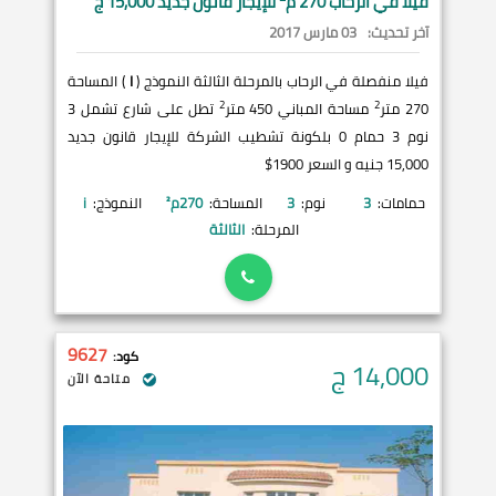
فيلا في
الرحاب
270 م
للإيجار قانون جديد 15,000 ج
آخر تحديث:
03 مارس 2017
فيلا منفصلة في الرحاب بالمرحلة الثالثة النموذج (
I
) المساحة
2
2
270 متر
مساحة المباني 450 متر
تطل على شارع تشمل 3
نوم 3 حمام 0 بلكونة تشطيب الشركة للإيجار قانون جديد
15,000 جنيه و السعر 1900$
حمامات:
3
نوم:
3
المساحة:
270
م²
النموذج:
i
المرحلة:
الثالثة
9627
كود:
14,000
ج
متاحة الآن