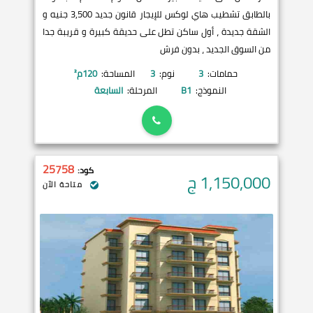
بالطابق تشطيب هاي لوكس للإيجار قانون جديد 3,500 جنيه و
الشقة جديدة ، أول ساكن تطل على حديقة كبيرة و قريبة جدا
من السوق الجديد ، بدون فرش
حمامات:
3
نوم:
3
المساحة:
120
م²
النموذج:
B1
المرحلة:
السابعة
25758
كود:
1,150,000
ج
متاحة الآن