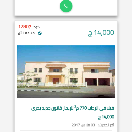
12807
كود:
14,000
ج
متاحة الآن
2
فيلا في
الرحاب
770 م
للإيجار قانون جديد بحري
14,000 ج
آخر تحديث:
03 مارس 2017