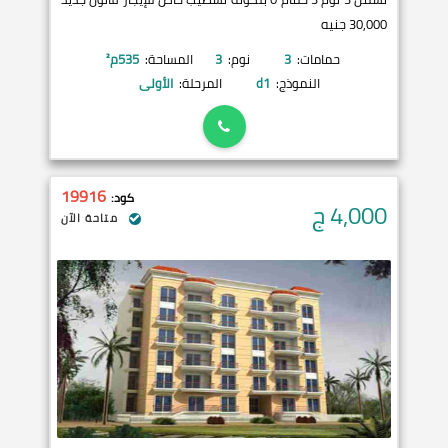
30,000 جنيه
حمامات:
3
نوم:
3
المساحة:
535
م²
النموذج:
d1
المرحلة:
الأولى
19916
كود:
4,000
ج
متاحة الآن