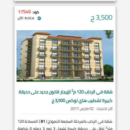
17546
كود:
3,500
ج
متاحة الآن
2
شقة في
الرحاب
120 م
للإيجار قانون جديد على حديقة
كبيرة تشطيب هاي لوكس 3,500 ج
آخر تحديث:
02 مارس 2017
شقة في الرحاب بالمرحلة السابعة النموذج (
B1
) المساحة 120
2
متر
تطل على حديقة كبيرة تشمل 3 نوم 3 حمام 0 بلكونة