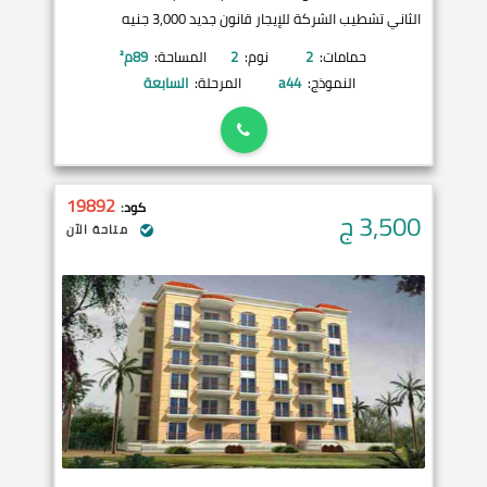
الثاني تشطيب الشركة للإيجار قانون جديد 3,000 جنيه
حمامات:
2
نوم:
2
المساحة:
89
م²
النموذج:
a44
المرحلة:
السابعة
19892
كود:
3,500
ج
متاحة الآن