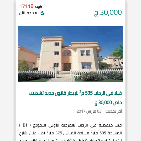
17118
كود:
30,000
ج
متاحة الآن
2
فيلا في
الرحاب
535 م
للإيجار قانون جديد تشطيب
خاص 30,000 ج
آخر تحديث:
03 مارس 2017
فيلا منفصلة في الرحاب بالمرحلة الأولى النموذج (
D1
)
2
2
المساحة 535 متر
مساحة المباني 375 متر
تطل على شارع
تشمل 3 نوم 3 حمام 0 بلكونة تشطيب خاص للإيجار قانون جديد