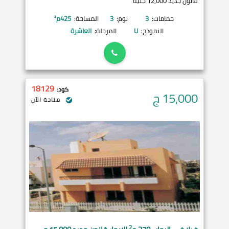
قانون جديد 12,000 جنيه
حمامات:
3
نوم:
3
المساحة:
425
م²
النموذج:
U
المرحلة:
العاشرة
18129
كود:
15,000
ج
متاحة الآن
2