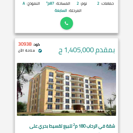
حمامات:
2
نوم:
2
المساحة:
87
م²
النموذج:
A
المرحلة:
السابعة
30938
كود:
بمقدم 1,405,000
ج
متاحة الآن
2
شقة في
الرحاب
180 م
للبيع تقسيط بحري على