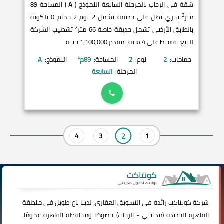
شقة في الرحاب بالمرحلة السابعة النموذج (
A
) المساحة 89
2
متر
بحري تطل على حديقة تشمل 2 نوم 2 حمام 0 بلكونة
2
بالطابق الأرضي تشمل حديقة خاصة 66 متر
تشطيب الشركة
للبيع تقسيط على 4 سنة بمقدم 1,100,000 جنيه
حمامات:
2
نوم:
2
المساحة:
89
م²
النموذج:
A
المرحلة:
السابعة
2
4
3
1
شركة
كونتاكت
رائدة فى التسويق العقاري، لدينا باع طويل فى منطقة
القاهرة الجديدة (
مدينتي
-
الرحاب
) خصوصًا ومحافظة القاهرة عمومًا.