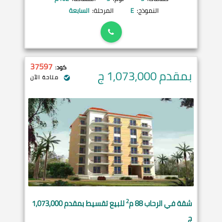
النموذج:
E
المرحلة:
السابعة
37597
كود:
بمقدم 1,073,000
ج
متاحة الآن
2
شقة في
الرحاب
88 م
للبيع تقسيط بمقدم 1,073,000
ج