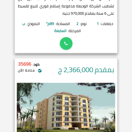
تشطيب الشركة الوديعة مدفوعة إستلام فوري للبيع تقسيط
على 6 سنة بمقدم 970,000 جنيه
حمامات:
1
نوم:
2
المساحة:
89
م²
النموذج:
ب
المرحلة:
السابعة
35696
كود:
بمقدم 2,366,000
ج
متاحة الآن