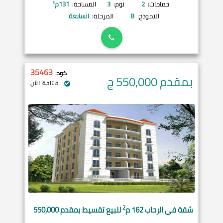
حمامات:
2
نوم:
3
المساحة:
131
م²
النموذج:
B
المرحلة:
السابعة
35463
كود:
بمقدم 550,000
ج
متاحة الآن
2
شقة في
الرحاب
162 م
للبيع تقسيط بمقدم 550,000