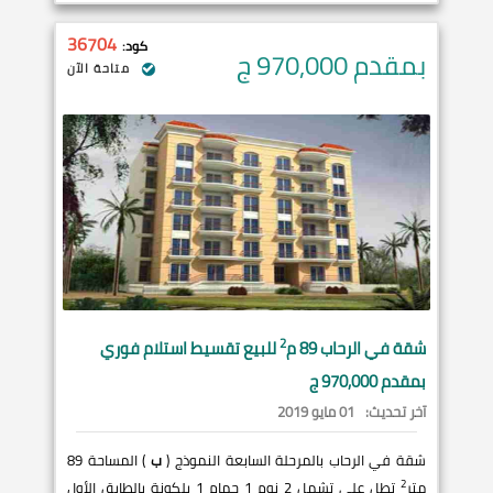
36704
كود:
بمقدم 970,000
ج
متاحة الآن
2
شقة في
الرحاب
89 م
للبيع تقسيط استلام فوري
بمقدم 970,000 ج
آخر تحديث:
01 مايو 2019
شقة في الرحاب بالمرحلة السابعة النموذج (
ب
) المساحة 89
2
متر
تطل على تشمل 2 نوم 1 حمام 1 بلكونة بالطابق الأول