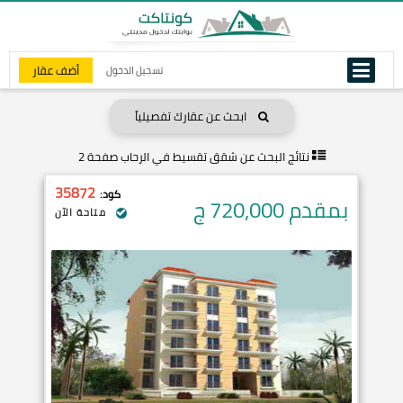
أضف عقار
تسجيل الدخول
ابحث عن عقارك تفصيلياً
نتائج البحث عن
شقق تقسيط في الرحاب صفحة 2
35872
كود:
بمقدم 720,000
ج
متاحة الآن