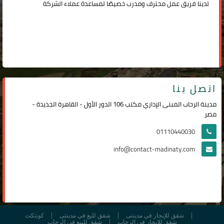
لدينا فريق عمل محترف ومدرب خصيصًا لمساعدة عملاء الشركة
اتصل بنا
مدينة الرحاب المبنى الإداري مكتب 106 الدور الأول - القاهرة الجديدة -
مصر
01110440030
info@contact-madinaty.com
شقق للإيجار في مدينتى
شقق لليع في مدينتى
كونتكت
شقق للإيجار في الرحاب
شقق للبيع في الرحاب