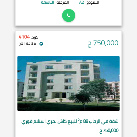
النموذج:
A2
المرحلة:
التاسعة
4104
كود:
750,000
ج
متاحة الآن
2
شقة في
الرحاب
88 م
للبيع كاش بحري استلام فوري
750,000 ج