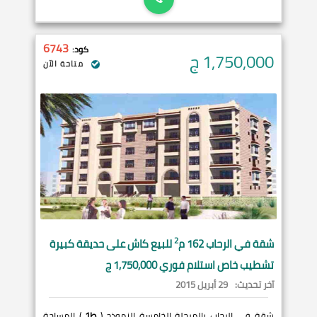
6743
كود:
1,750,000
ج
متاحة الآن
2
شقة في
الرحاب
162 م
للبيع كاش على حديقة كبيرة
تشطيب خاص استلام فوري 1,750,000 ج
آخر تحديث:
29 أبريل 2015
شقة في الرحاب بالمرحلة الخامسة النموذج (
ط1
) المساحة