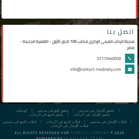
اتصل بنا
مدينة الرحاب المبنى الإداري مكتب 106 الدور الأول - القاهرة الجديدة -
مصر
01110440030
info@contact-madinaty.com
شقق للإيجار في مدينتى
شقق لليع في مدينتى
كونتكت
شقق للإيجار في الرحاب
شقق للبيع في الرحاب
فيلات للإيجار في مدينتي
فيلات للبيع في الرحاب
فيلات للبيع في مدينتي
فيلات للإيجار في الرحاب
ALL RIGHTS RESERVED FOR
CONTACT COMPANY
© 2026
IT VILLAGE TEAM
POWERED BY