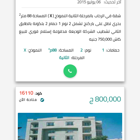
آخر تحديث:
06 يوليو 2015
2
شقة في الرحاب بالمرحلة الثانية النموذج (
X
) المساحة 88 متر
بحري تطل على باركنج تشمل 2 نوم 1 حمام 2 بلكونة بالطابق
الثاني تشطيب الشركة الوديعة مدفوعة إستلام فوري للبيع
كاش 750,000 جنيه
حمامات:
1
نوم:
2
المساحة:
88
م²
النموذج:
X
المرحلة:
الثانية
16110
كود:
800,000
ج
متاحة الآن