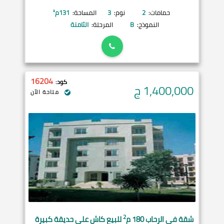
حمامات:
2
نوم:
3
المساحة:
131
م²
النموذج:
B
المرحلة:
الثامنة
16204
كود:
1,400,000
ج
متاحة الآن
2
شقة في
الرحاب
180 م
للبيع كاش على حديقة كبيرة