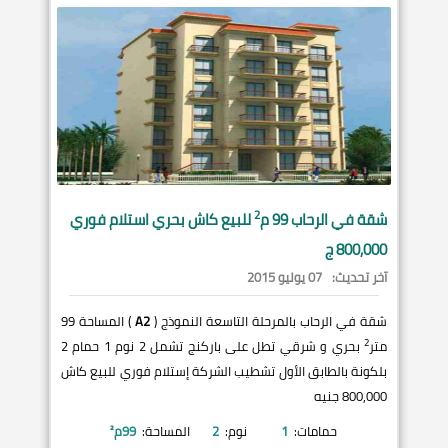
2
شقة في
الرحاب
99 م
للبيع كاش بحري استلام فوري
800,000 ج
آخر تحديث:
07 يوليو 2015
شقة في الرحاب بالمرحلة التاسعة النموذج (
A2
) المساحة 99
2
متر
بحري و شرقي تطل على باركنج تشمل 2 نوم 1 حمام 2
بلكونة بالطابق الأول تشطيب الشركة إستلام فوري للبيع كاش
800,000 جنيه
حمامات:
1
نوم:
2
المساحة:
99
م²