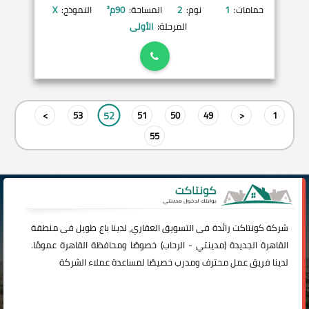
حمامات:
1
نوم:
2
المساحة:
90
م²
النموذج:
X
المرحلة:
الأولى
52
>
53
51
50
49
<
1
55
شركة
كونتاكت
رائدة فى التسويق العقاري، لدينا باع طويل فى منطقة
القاهرة الجديدة (
مدينتي
-
الرحاب
) خصوصًا ومحافظة القاهرة عمومًا.
لدينا فريق عمل محترف ومدرب خصيصًا لمساعدة عملاء الشركة