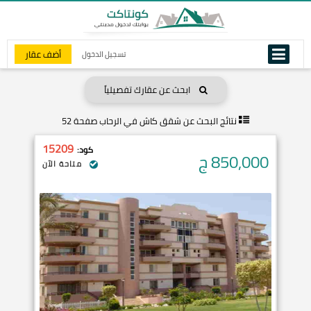
أضف عقار
تسجيل الدخول
ابحث عن عقارك تفصيلياً
نتائج البحث عن
شقق كاش في الرحاب صفحة 52
15209
كود:
850,000
ج
متاحة الآن