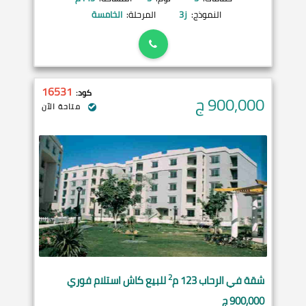
النموذج:
ز3
المرحلة:
الخامسة
16531
كود:
900,000
ج
متاحة الآن
2
شقة في
الرحاب
123 م
للبيع كاش استلام فوري
900,000 ج