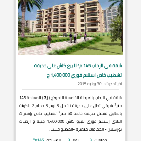
2
شقة في
الرحاب
145 م
للبيع كاش على حديقة
تشطيب خاص استلام فوري 1,400,000 ج
آخر تحديث:
30 يونيه 2015
شقة في الرحاب بالمرحلة الخامسة النموذج (
ز3
) المساحة 145
2
متر
شرقي تطل على حديقة تشمل 3 نوم 3 حمام 2 بلكونة
2
بالطابق تشمل حديقة خاصة 50 متر
تشطيب خاص بإشتراك
النادي إستلام فوري للبيع كاش 1,400,000 جنيه و ارضيات
بورسلين - الحمامات متغيره -المطبخ خشب .
حمامات:
3
نوم:
3
المساحة:
145
م²