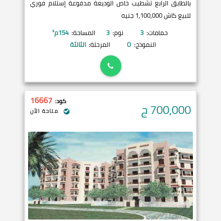
بالطابق الرابع تشطيب خاص الوديعة مدفوعة إستلام فوري
للبيع كاش 1,100,000 جنيه
حمامات:
3
نوم:
3
المساحة:
154
م²
النموذج:
O
المرحلة:
الثالثة
16667
كود:
700,000
ج
متاحة الآن