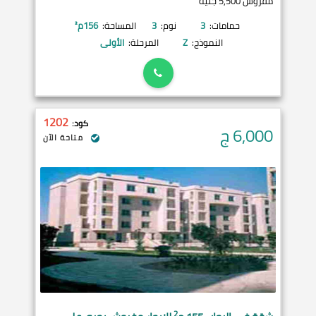
مفروش 5,500 جنيه
حمامات:
3
نوم:
3
المساحة:
156
م²
النموذج:
Z
المرحلة:
الأولى
1202
كود:
6,000
ج
متاحة الآن
2