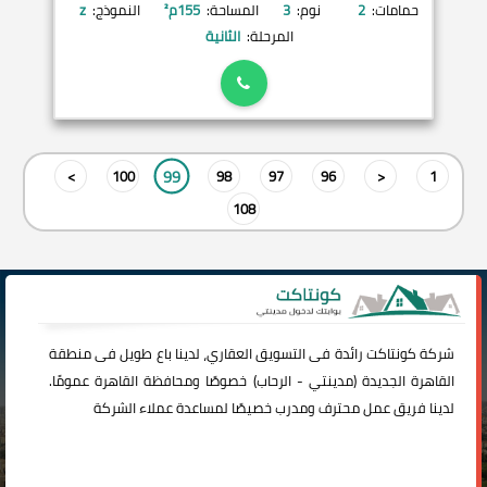
حمامات:
2
نوم:
3
المساحة:
155
م²
النموذج:
z
المرحلة:
الثانية
99
>
100
98
97
96
<
1
108
شركة
كونتاكت
رائدة فى التسويق العقاري، لدينا باع طويل فى منطقة
القاهرة الجديدة (
مدينتي
-
الرحاب
) خصوصًا ومحافظة القاهرة عمومًا.
لدينا فريق عمل محترف ومدرب خصيصًا لمساعدة عملاء الشركة