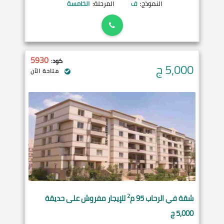
النموذج:
ف
المرحلة:
الخامسة
5930
كود:
5,000
ج
متاحة الآن
2
شقة في
الرحاب
95 م
للإيجار مفروش على حديقة
5,000 ج