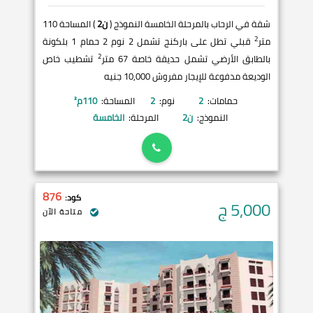
شقة في الرحاب بالمرحلة الخامسة النموذج (
ن2
) المساحة 110
2
متر
قبلي تطل على باركنج تشمل 2 نوم 2 حمام 1 بلكونة
2
بالطابق الأرضي تشمل حديقة خاصة 67 متر
تشطيب خاص
الوديعة مدفوعة للإيجار مفروش 10,000 جنيه
حمامات:
2
نوم:
2
المساحة:
110
م²
النموذج:
ن2
المرحلة:
الخامسة
876
كود:
5,000
ج
متاحة الآن