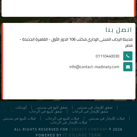
اتصل بنا
مدينة الرحاب المبنى الإداري مكتب 106 الدور الأول - القاهرة الجديدة -
مصر
01110440030
info@contact-madinaty.com
شقق للإيجار في مدينتى
شقق لليع في مدينتى
كونتكت
شقق للإيجار في الرحاب
شقق للبيع في الرحاب
فيلات للإيجار في مدينتي
فيلات للبيع في الرحاب
فيلات للبيع في مدينتي
فيلات للإيجار في الرحاب
ALL RIGHTS RESERVED FOR
CONTACT COMPANY
© 2026
IT VILLAGE TEAM
POWERED BY