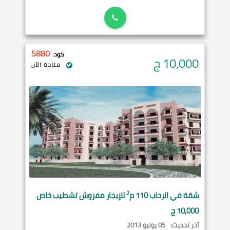
5880
كود:
10,000
ج
متاحة الآن
2
شقة في
الرحاب
110 م
للإيجار مفروش تشطيب خاص
10,000 ج
آخر تحديث:
05 يوليو 2013