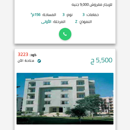
للإيجار مفروش 9,000 جنيه
حمامات:
3
نوم:
3
المساحة:
156
م²
النموذج:
Z
المرحلة:
الأولى
3223
كود:
5,500
ج
متاحة الآن