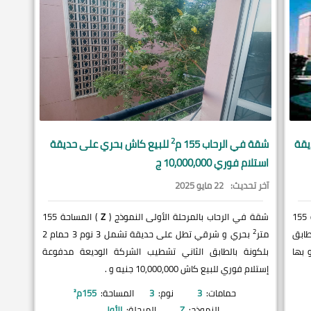
2
يقة
شقة في
الرحاب
155 م
للبيع كاش بحري على حديقة
استلام فوري 10,000,000 ج
آخر تحديث:
22 مايو 2025
) المساحة 155
شقة في الرحاب بالمرحلة الأولى النموذج (
Z
) المساحة 155
2
 بلكونة بالطابق
متر
بحري و شرقي تطل على حديقة تشمل 3 نوم 3 حمام 2
ن جديد 18,000 جنيه و بها
بلكونة بالطابق الثاني تشطيب الشركة الوديعة مدفوعة
إستلام فوري للبيع كاش 10,000,000 جنيه و .
حمامات:
3
نوم:
3
المساحة:
155
م²
النموذج:
Z
المرحلة:
الأولى