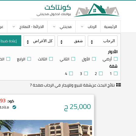
الرئيسية
الرحاب
مدينتي
الخرائط - النماذج
عن
إعادة ضبط
الأدوار
أرضي
الأول
الثاني
الثالث
الرابع
الخ
شقة
4
3
2
1
نتائج البحث عن
شقة للبيع وللإيجار في الرحاب صفحة 7
93
كود:
25,000
ج
متاحة 