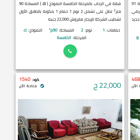
) المساحة 91
شقة في الرحاب بالمرحلة الخامسة النموذج (
ك
) المساحة 90
2
ابق الأرضي
متر
تطل على تشمل 2 نوم 1 حمام 1 بلكونة بالطابق الأول
جديد
تشطيب الشركة للإيجار مفروش 22,000 جنيه
حمامات:
1
نوم:
2
المساحة:
90
م²
النموذج:
ك
المرحلة:
الخامسة
B
1540
468
كود:
22,000
ج
الآن
متاحة الآن