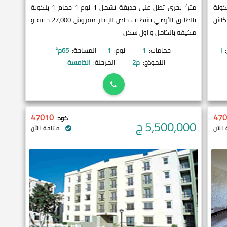
2
يرة تشمل 3 نوم 3 حمام 3 بلكونة
متر
بحري تطل على حديقة تشمل 1 نوم 1 حمام 1 بلكونة
 كاش
بالطابق الأرضي تشطيب خاص للإيجار مفروش 27,000 جنيه و
مكيفه بالكامل و اول سكن
:
I
حمامات:
1
نوم:
1
المساحة:
65
م²
النموذج:
م2
المرحلة:
الخامسة
47010
470
كود:
5,500,000
ج
الآن
متاحة الآن