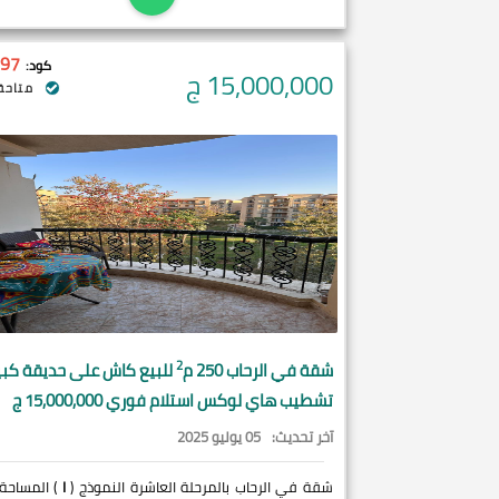
97
كود:
15,000,000
ج
متاحة 
2
شقة في
الرحاب
250 م
للبيع كاش على حديقة كبي
تشطيب هاي لوكس استلام فوري 15,000,000 ج
آخر تحديث:
05 يوليو 2025
شقة في الرحاب بالمرحلة العاشرة النموذج (
I