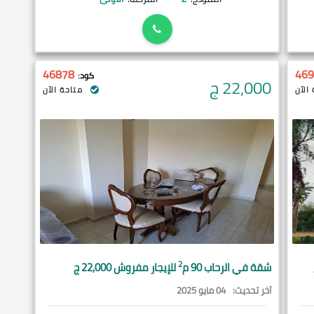
46878
469
كود:
22,000
ج
الآن
متاحة الآن
2
شقة في
الرحاب
90 م
للإيجار مفروش 22,000 ج
آخر تحديث:
04 مايو 2025