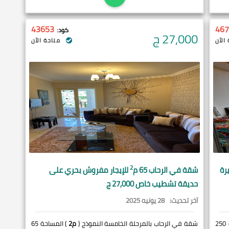
43653
467
كود:
27,000
ج
الآن
متاحة الآن
2
رة
شقة في
الرحاب
65 م
للإيجار مفروش بحري على
حديقة تشطيب خاص 27,000 ج
آخر تحديث:
28 يونيه 2025
) المساحة 250
شقة في الرحاب بالمرحلة الخامسة النموذج (
م2
) المساحة 65