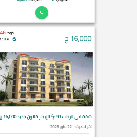
46
كود:
16,000
ج
متاحة 
2
شقة في
الرحاب
91 م
للإيجار قانون جديد 16,000 ج
آخر تحديث:
22 مايو 2025