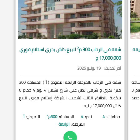
2
يقة
شقة في
الرحاب
300 م
للبيع كاش بحري استلام فوري
17,000,000 ج
آخر تحديث:
19 يوليو 2025
ساحة
شقة في الرحاب بالمرحلة الرابعة النموذج (
أ
) المساحة 300
2
تطل على حديقة و باركنج تشمل 3 نوم 3 حمام 3
متر
بحري و شرقي تطل على شارع تشمل 4 نوم 4 حمام 0
جديد
بلكونة بالطابق الثالث تشطيب الشركة إستلام فوري للبيع
كاش 17,000,000 جنيه
حمامات:
4
نوم:
4
المساحة:
300
م²
النموذج:
أ
المرحلة:
الرابعة