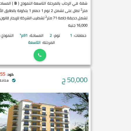
شقة في الرحاب بالمرحلة التاسعة النموذج (
B
2
متر
تطل على تشمل 2 نوم 1 حمام 1 بلكونة بالط
2
تشمل حديقة خاصة 71 متر
تشطيب الشركة للإيجار قانون 
16,000 جنيه
حمامات:
1
نوم:
2
المساحة:
91
م²
النموذج:
المرحلة:
التاسعة
55
كود:
50,000
ج
متاحة 