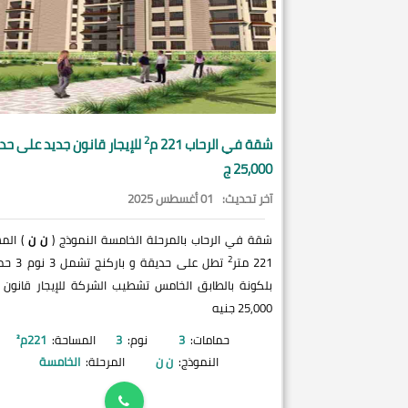
2
شقة في
الرحاب
221 م
للإيجار قانون جديد على حد
25,000 ج
آخر تحديث:
01 أغسطس 2025
شقة في الرحاب بالمرحلة الخامسة النموذج (
ن ن
) الم
2
221 متر
بلكونة بالطابق الخامس تشطيب الشركة للإيجار قانون 
25,000 جنيه
حمامات:
3
نوم:
3
المساحة:
221
م²
النموذج:
ن ن
المرحلة:
الخامسة