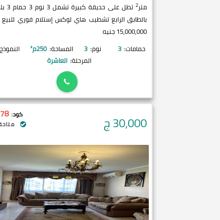
2
متر
تطل على حديقة كب
بالطابق الرابع تشطيب هاي لوكس إستلام فوري للبيع
15,000,000 جنيه
حمامات:
3
نوم:
3
المساحة:
250
م²
النموذج
المرحلة:
العاشرة
78
كود:
30,000
ج
متاحة 