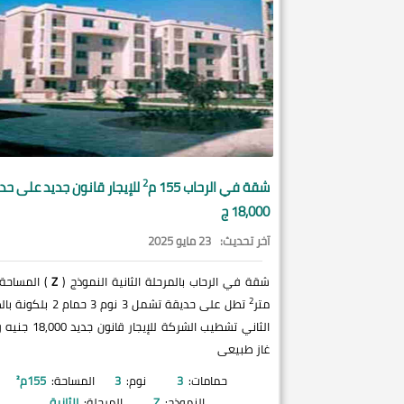
2
شقة في
الرحاب
155 م
للإيجار قانون جديد على حد
18,000 ج
آخر تحديث:
23 مايو 2025
شقة في الرحاب بالمرحلة الثانية النموذج (
Z
2
متر
تطل على حديقة تشمل 3 نوم 3 حمام 2
الثاني تشطيب الشركة للإيجار قانو
غاز طبيعى
حمامات:
3
نوم:
3
المساحة:
155
م²
النموذج:
Z
المرحلة:
الثانية