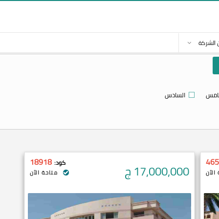
 الشركة
امس
السادس
18918
465
كود:
17,000,000
ج
الآن
متاحة الآن