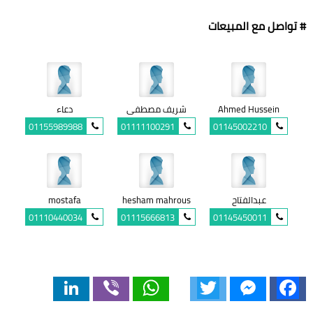
# تواصل مع المبيعات
Ahmed Hussein
شريف مصطفى
دعاء
01155989988
01111100291
01145002210
عبدالفتاح
hesham mahrous
mostafa
01110440034
01115666813
01145450011
LinkedIn
Viber
WhatsApp
Twitter
Messenger
Facebook