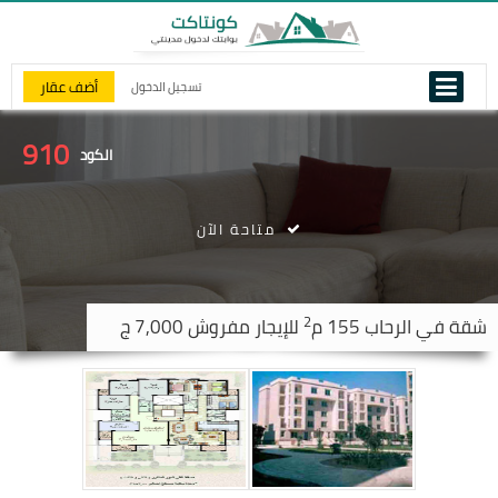
أضف عقار
تسجيل الدخول
910
الكود
متاحة الآن
2
شقة في
الرحاب
155 م
للإيجار مفروش 7,000 ج