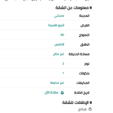
# معلومات عن الشقة
المدينة
مدينتي
الغرض
للبيع تقسيط
النموذج
60
الطابق
الخامس
مساحة الحديقة
غير متاح
نوم
2
بلكونات
1
المكيفات
غير مكيفة
متاحة الآن
تاريخ الاتاحة
# الإطلالات للشقة
باركنج