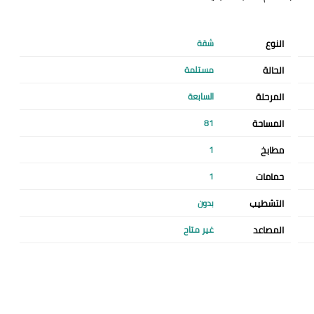
النوع
شقة
الحالة
مستلمة
المرحلة
السابعة
المساحة
81
مطابخ
1
حمامات
1
التشطيب
بدون
المصاعد
غير متاح