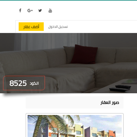
أضف عقار
تسجيل الدخول
8525
الكود
صور العقار