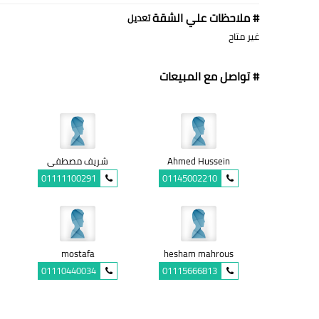
# ملاحظات علي الشقة
تعديل
غير متاح
# تواصل مع المبيعات
Ahmed Hussein
شريف مصطفى
01111100291
01145002210
mostafa
hesham mahrous
01110440034
01115666813