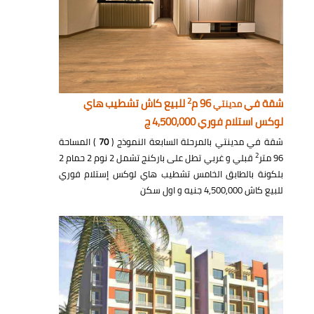
2
شقة في
96 م
للبيع كاش تشطيب هاي
مدينتي
لوكس استلام فوري 4,500,000 ج
شقة في مدينتي بالمرحلة السابعة النموذج (
70
) المساحة
2
96 متر
قبلي و غربي تطل على باركنج تشمل 2 نوم 2 حمام 2
بلكونة بالطابق الخامس تشطيب هاي لوكس إستلام فوري
للبيع كاش 4,500,000 جنيه و اول سكن