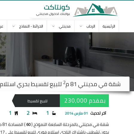
الرئيسية
الرحاب
مدينتي
الخرائط - النماذج
عن
2
شقة في
مدينتي
81 م
للبيع تقسيط بحري استلام فوري 
بمقدم 230,000
للبيع تقسيط
1
2
1
آخر تحديث
01 مارس 2014
شقة في مدينتي بالمرحلة السابعة النموذج (
) المساحة 81 متر
60
بدون تشطيب بإشتراك النادي إستلام فوري للبيع تقسيط على 17 سنة بمقدم 230,000 جنيه