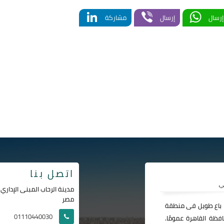
LinkedIn
Viber
WhatsApp
إرسال
إرسال
مشاركة
اتصل بنا
مصر
ا باع طويل فى منطقة
01110440030
فظة القاهرة عمومًا.