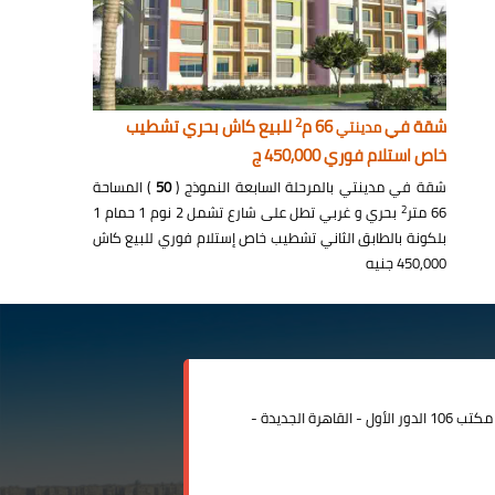
2
شقة في
66 م
للبيع كاش بحري تشطيب
مدينتي
خاص استلام فوري 450,000 ج
شقة في مدينتي بالمرحلة السابعة النموذج (
50
) المساحة
2
66 متر
بحري و غربي تطل على شارع تشمل 2 نوم 1 حمام 1
بلكونة بالطابق الثاني تشطيب خاص إستلام فوري للبيع كاش
450,000 جنيه
مدينة الرحاب المبنى الإداري مكتب 106 الدور الأول - القاهرة الجديدة -