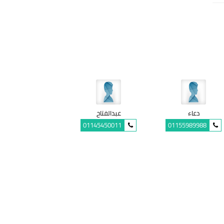
دعاء
عبدالفتاح
01145450011
01155989988