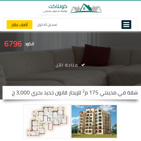
أضف عقار
تسجيل الدخول
6796
الكود
متاحة الآن
2
شقة في
مدينتي
175 م
للإيجار قانون جديد بحري 3,000 ج