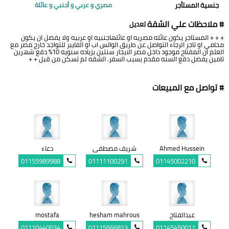
جنسية المستأجر
مصري و عربي و أجنبي و عائلة
# ملاحظات علي الشقة
تعديل
+ + + المستاجر يكون عائله مصريه او عائلهاجنبيه او عربيه ولا يفضل ان يكون
محامي او تاجر الرجاء التواصل عن طريق الواتس اب او الفايبر للتواجد خارج مصر مع
العلم ان المفتاح موجود داخل مصر الايجار سنتين بزياده سنويه 10% دفع شهرين
تامين يفضل دفع السنه مقدم بسبب السفر. الشقه لم تسكن من قبل + +
# تواصل مع المبيعات
Ahmed Hussein
شريف مصطفى
دعاء
01155989988
01111100291
01145002210
عبدالفتاح
hesham mahrous
mostafa
01110440034
01115666813
01145450011