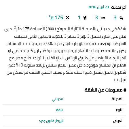
آخر تحديث
23 أبريل 2016
3
3
1
175 م²
2
شقة في مدينتي بالمرحلة الثانية النموذج (
) المساحة 175 متر
بحري
300
تطل على شارع تشمل 3 نوم 3 حمام 3 بلكونة بالطابق الثاني تشطيب
الشركة الوديعة مدفوعة للإيجار قانون جديد 3,000 جنيه و + + + المستاجر
يكون عائله مصريه او عائلهاجنبيه او عربيه ولا يفضل ان يكون محامي او
تاجر الرجاء التواصل عن طريق الواتس اب او الفايبر للتواجد خارج مصر مع
العلم ان المفتاح موجود داخل مصر الايجار سنتين بزياده سنويه 10% دفع
شهرين تامين يفضل دفع السنه مقدم بسبب السفر. الشقه لم تسكن من
قبل + +
# معلومات عن الشقة
المدينة
مدينتي
النوع
شقة
الغرض
للإيجار قانون جديد