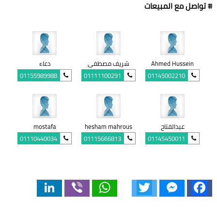
# تواصل مع المبيعات
Ahmed Hussein
شريف مصطفى
دعاء
01155989988
01111100291
01145002210
عبدالفتاح
hesham mahrous
mostafa
01110440034
01115666813
01145450011
LinkedIn
Viber
WhatsApp
Twitter
Messenger
Facebook