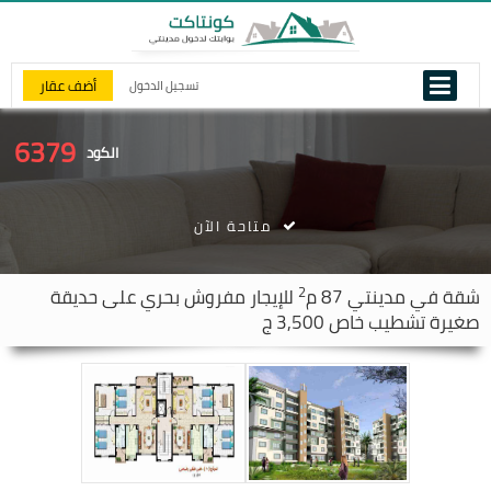
أضف عقار
تسجيل الدخول
6379
الكود
متاحة الآن
2
شقة في
مدينتي
87 م
للإيجار مفروش بحري على حديقة
صغيرة تشطيب خاص 3,500 ج