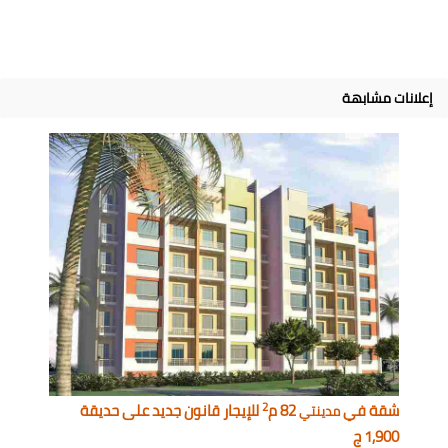
إعلانات مشابهة
2
شقة في
82 م
للإيجار قانون جديد على حديقة
مدينتي
1,900 ج