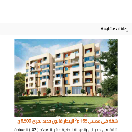
إعلانات مشابهة
2
شقة في
165 م
للإيجار قانون جديد بحري 6,500 ج
مدينتي
شقة في مدينتي بالمرحلة الحادية عشر النموذج (
07
) المساحة