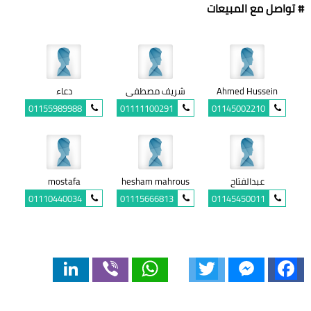
# تواصل مع المبيعات
Ahmed Hussein
شريف مصطفى
دعاء
01155989988
01111100291
01145002210
عبدالفتاح
hesham mahrous
mostafa
01110440034
01115666813
01145450011
LinkedIn
Viber
WhatsApp
Twitter
Messenger
Facebook