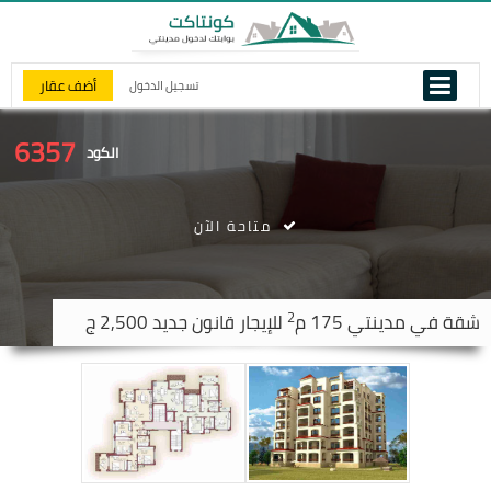
أضف عقار
تسجيل الدخول
6357
الكود
متاحة الآن
2
شقة في
مدينتي
175 م
للإيجار قانون جديد 2,500 ج