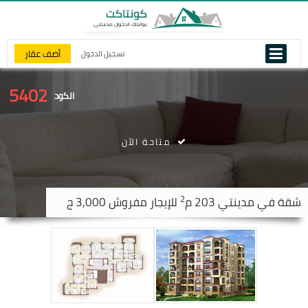
أضف عقار
تسجيل الدخول
5402
الكود
متاحة الآن
2
شقة في
مدينتي
203 م
للإيجار مفروش 3,000 ج