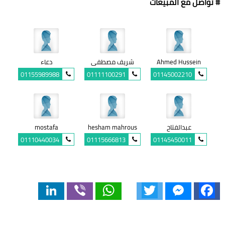
# تواصل مع المبيعات
Ahmed Hussein
شريف مصطفى
دعاء
01155989988
01111100291
01145002210
عبدالفتاح
hesham mahrous
mostafa
01110440034
01115666813
01145450011
LinkedIn
Viber
WhatsApp
Twitter
Messenger
Facebook