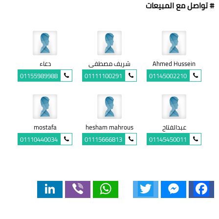
# تواصل مع المبيعات
Ahmed Hussein
شريف مصطفى
دعاء
01155989988
01111100291
01145002210
عبدالفتاح
hesham mahrous
mostafa
01110440034
01115666813
01145450011
LinkedIn
Viber
WhatsApp
Twitter
Messenger
Facebook