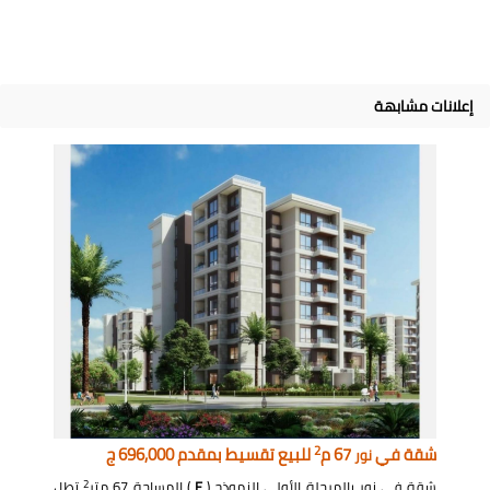
إعلانات مشابهة
2
شقة في
67 م
للبيع تقسيط بمقدم 696,000 ج
نور
2
شقة في نور بالمرحلة الأولى النموذج (
E
) المساحة 67 متر
تطل