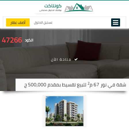
أضف عقار
تسجيل الدخول
47266
الكود
متاحة الآن
2
شقة في
نور
67 م
للبيع تقسيط بمقدم 500,000 ج