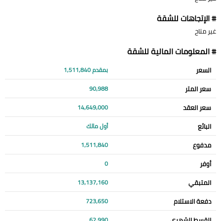
# الإتجاهات للشقة
غير متاح
# المعلومات المالية للشقة
السعر
بمقدم 1,511,840
سعر المتر
90,988
سعر العقد
14,649,000
البائع
أول مالك
مدفوع
1,511,840
أوفر
0
المتبقي
13,137,160
دفعة الاستلام
723,650
القسط الشهري
62,990