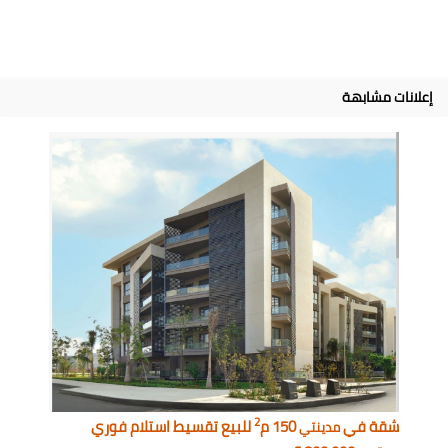
إعلانات مشابهة
2
شقة في
150 م
للبيع تقسيط استلام فوري
مدينتي