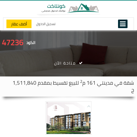
أضف عقار
تسجيل الدخول
47236
الكود
متاحة الآن
2
شقة في
مدينتي
161 م
للبيع تقسيط بمقدم 1,511,840
ج