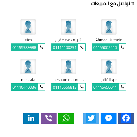
# تواصل مع المبيعات
Ahmed Hussein
شريف مصطفى
دعاء
01155989988
01111100291
01145002210
عبدالفتاح
hesham mahrous
mostafa
01110440034
01115666813
01145450011
LinkedIn
Viber
WhatsApp
Twitter
Messenger
Facebook