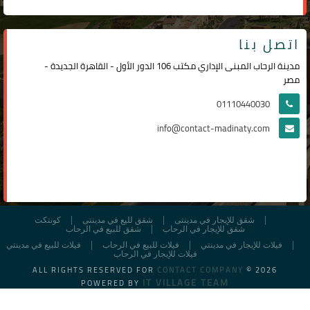
اتصل بنا
مدينة الرحاب المبنى الإداري مكتب 106 الدور الأول - القاهرة الجديدة -
مصر
01110440030
info@contact-madinaty.com
شقق للإيجار في مدينتى
شقق لليع في مدينتى
كونتكت
شقق للإيجار في الرحاب
شقق للبيع في الرحاب
فيلات للإيجار في مدينتي
فيلات للبيع في الرحاب
فيلات للبيع في مدينتي
فيلات للإيجار في الرحاب
ALL RIGHTS RESERVED FOR
CONTACT COMPANY
© 2026
IT VILLAGE TEAM
POWERED BY