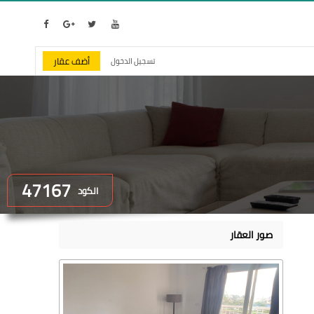
أضف عقار
تسجيل الدخول
47167
الكود
صور العقار