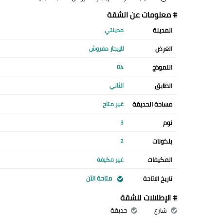
# معلومات عن الشقة
المدينة
مدينتي
الغرض
للإيجار مفروش
النموذج
04
الطابق
الثاني
مساحة الحديقة
غير متاح
نوم
3
بلكونات
2
المكيفات
غير مكيفة
متاحة الآن
تاريخ الاتاحة
# الإطلالات للشقة
شارع
حديقة