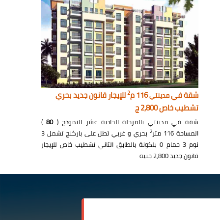
2
شقة في
116 م
للإيجار قانون جديد بحري
مدينتي
تشطيب خاص 2,800 ج
شقة في مدينتي بالمرحلة الحادية عشر النموذج (
80
)
2
المساحة 116 متر
بحري و غربي تطل على باركنج تشمل 3
نوم 3 حمام 0 بلكونة بالطابق الثاني تشطيب خاص للإيجار
قانون جديد 2,800 جنيه