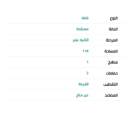
النوع
شقة
الحالة
مستلمة
المرحلة
الثانية عشر
المساحة
116
مطابخ
1
حمامات
2
التشطيب
الشركة
المصاعد
غير متاح