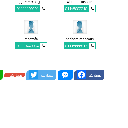
Ahmed Hussein
شريف مصطفى
01111100291
01145002210
mostafa
hesham mahrous
01110440034
01115666813
Twitter
Messenger
Facebook
مشاركة
مشاركة
مشاركة