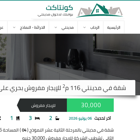
الرئيسية
الرحاب
مدينتي
الخرائط - النماذج
عن
2
شقة في
مدينتي
116 م
للإيجار مفروش بحري على حديقة
30,000
للإيجار مفروش
1
3
2
آخر تحديث
06 يوليو 2026
شقة في مدينتي بالمرحلة الثانية عشر النموذج (
) المساحة 116 متر
04
الثاني تشطيب الشركة للإيجار مفروش 30,000 جنيه