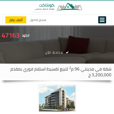
أضف عقار
تسجيل الدخول
47163
الكود
متاحة الآن
2
شقة في
مدينتي
96 م
للبيع تقسيط استلام فوري بمقدم
3,200,000 ج