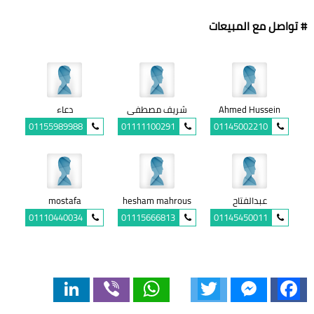
# تواصل مع المبيعات
Ahmed Hussein
شريف مصطفى
دعاء
01155989988
01111100291
01145002210
عبدالفتاح
hesham mahrous
mostafa
01110440034
01115666813
01145450011
LinkedIn
Viber
WhatsApp
Twitter
Messenger
Facebook