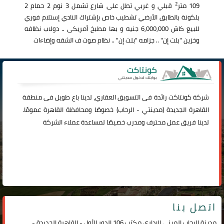
2
109 متر
قبلي و غربي تطل على شارع تشمل 3 نوم 2 حمام 2
بلكونة بالطابق الأرضي تشطيب خاص بإشتراك النادي إستلام فوري
للبيع كاش 6,000,000 جنيه و بها مطبخ أمريكى .. دولاب نظافه
وخزين "بلت إن" .. جزامه "بلت إن" .. نظام صوت ف الشقه وإضاءات
شركة
كونتاكت
رائدة فى التسويق العقاري، لدينا باع طويل فى منطقة
القاهرة الجديدة (
مدينتي
-
الرحاب
) خصوصًا ومحافظة القاهرة عمومًا.
لدينا فريق عمل محترف ومدرب خصيصًا لمساعدة عملاء الشركة
اتصل بنا
مدينة الرحاب المبنى الإداري مكتب 106 الدور الأول - القاهرة الجديدة -