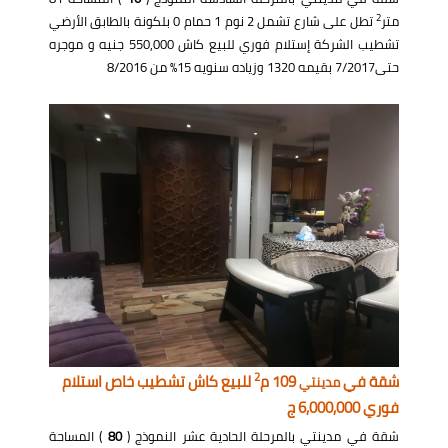
2
متر
تطل على شارع تشمل 2 نوم 1 حمام 0 بلكونة بالطابق الأرضي
تشطيب الشركة إستلام فوري للبيع كاش 550,000 جنيه و موجره
حتى7/2017 بقيمه 1320 وزياده سنويه 15% من 8/2016
2
شقة في
109 م
للبيع كاش تشطيب خاص استلام
مدينتي
فوري 6,000,000 ج
شقة في مدينتي بالمرحلة الحادية عشر النموذج (
80
) المساحة