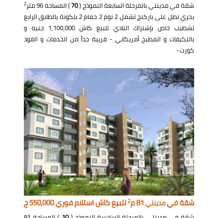
2
شقة في مدينتي بالمرحلة السابعة النموذج (
70
) المساحة 96 متر
بحري تطل على باركنج تشمل 2 نوم 2 حمام 2 بلكونة بالطابق الرابع
تشطيب خاص بإشتراك النادي للبيع كاش 1,100,000 جنيه و
بالتكيفات و المطبخ أمريكاني - قريبة جداً من الخدمات و الفود
كورت-
2
شقة في
81 م
للبيع كاش استلام فوري 550,000 ج
مدينتي
شقة في مدينتي بالمرحلة السادسة النموذج (
10
) المساحة 81