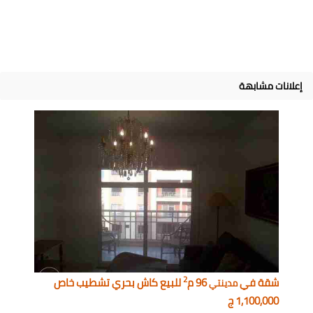
إعلانات مشابهة
2
شقة في
96 م
للبيع كاش بحري تشطيب خاص
مدينتي
1,100,000 ج