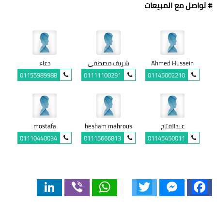
# تواصل مع المبيعات
Ahmed Hussein
شريف مصطفى
دعاء
01155989988
01111100291
01145002210
عبدالفتاح
hesham mahrous
mostafa
01110440034
01115666813
01145450011
LinkedIn
Viber
WhatsApp
Twitter
Messenger
Facebook