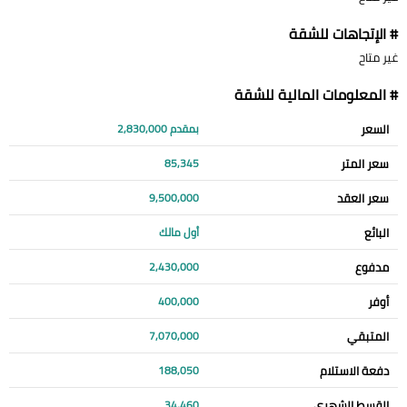
# الإتجاهات للشقة
غير متاح
# المعلومات المالية للشقة
السعر
بمقدم 2,830,000
سعر المتر
85,345
سعر العقد
9,500,000
البائع
أول مالك
مدفوع
2,430,000
أوفر
400,000
المتبقي
7,070,000
دفعة الاستلام
188,050
القسط الشهري
34,460