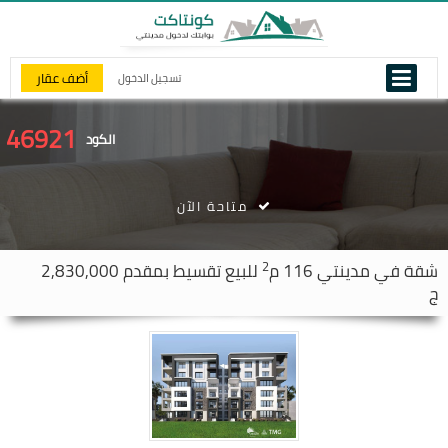
أضف عقار
تسجيل الدخول
46921
الكود
متاحة الآن
2
شقة في
مدينتي
116 م
للبيع تقسيط بمقدم 2,830,000
ج