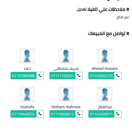
# ملاحظات علي الفيلا
تعديل
غير متاح
# تواصل مع المبيعات
Ahmed Hussein
شريف مصطفى
دعاء
01155989988
01111100291
01145002210
عبدالفتاح
hesham mahrous
mostafa
01110440034
01115666813
01145450011