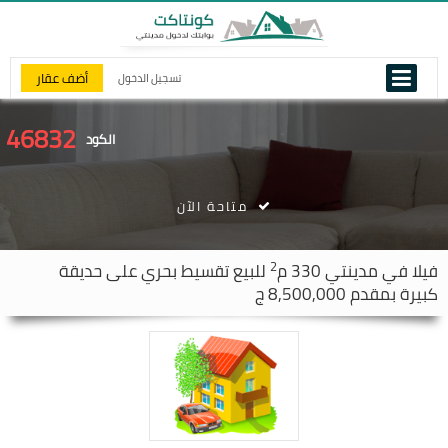
أضف عقار
تسجيل الدخول
46832
الكود
متاحة الآن
2
فيلا في
مدينتي
330 م
للبيع تقسيط بحري على حديقة
كبيرة بمقدم 8,500,000 ج