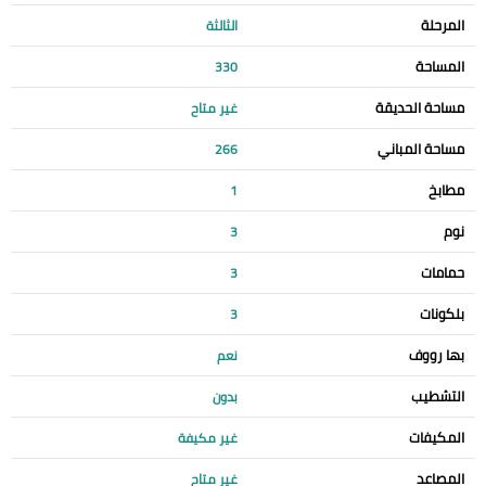
المرحلة
الثالثة
المساحة
330
مساحة الحديقة
غير متاح
مساحة المباني
266
مطابخ
1
نوم
3
حمامات
3
بلكونات
3
بها رووف
نعم
التشطيب
بدون
المكيفات
غير مكيفة
المصاعد
غير متاح