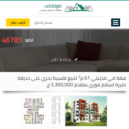
أضف عقار
تسجيل الدخول
46783
الكود
متاحة الآن
2
شقة في
مدينتي
67 م
للبيع تقسيط بحري على حديقة
كبيرة استلام فوري بمقدم 3,300,000 ج