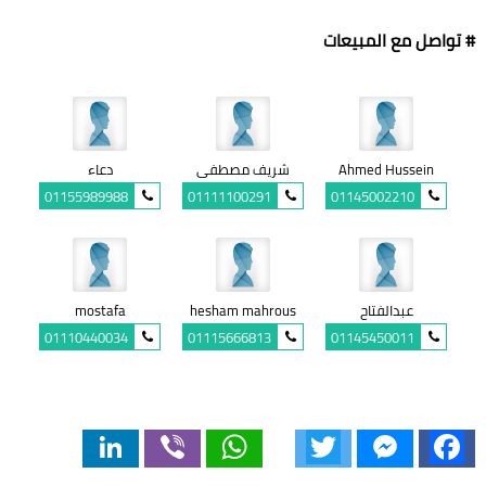
# تواصل مع المبيعات
Ahmed Hussein
شريف مصطفى
دعاء
01155989988
01111100291
01145002210
عبدالفتاح
hesham mahrous
mostafa
01110440034
01115666813
01145450011
LinkedIn
Viber
WhatsApp
Twitter
Messenger
Facebook