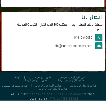
اتصل بنا
مدينة الرحاب المبنى الإداري مكتب 106 الدور الأول - القاهرة الجديدة -
مصر
01110440030
info@contact-madinaty.com
شقق للإيجار في مدينتى
شقق لليع في مدينتى
كونتكت
شقق للإيجار في الرحاب
شقق للبيع في الرحاب
فيلات للإيجار في مدينتي
فيلات للبيع في الرحاب
فيلات للبيع في مدينتي
فيلات للإيجار في الرحاب
ALL RIGHTS RESERVED FOR
CONTACT COMPANY
© 2026
IT VILLAGE TEAM
POWERED BY