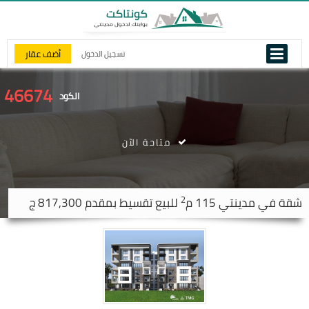
أضف عقار
تسجيل الدخول
46674
الكود
متاحة الآن
2
شقة في
مدينتي
115 م
للبيع تقسيط بمقدم 817,300 ج