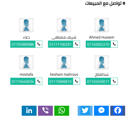
# تواصل مع المبيعات
Ahmed Hussein
شريف مصطفى
دعاء
01155989988
01111100291
01145002210
عبدالفتاح
hesham mahrous
mostafa
01110440034
01115666813
01145450011
LinkedIn
Viber
WhatsApp
Twitter
Messenger
Facebook