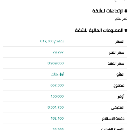
# الإتجاهات للشقة
غير متاح
# المعلومات المالية للشقة
السعر
بمقدم 817,300
سعر المتر
79,297
سعر العقد
8,969,050
البائع
أول مالك
مدفوع
667,300
أوفر
150,000
المتبقي
8,301,750
دفعة الاستلام
182,100
القسط الشهري
33,365