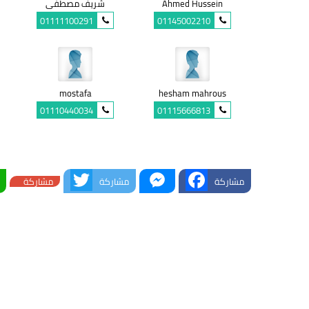
Ahmed Hussein
شريف مصطفى
01111100291
01145002210
mostafa
hesham mahrous
01110440034
01115666813
Twitter
Messenger
Facebook
مشاركة
مشاركة
مشاركة