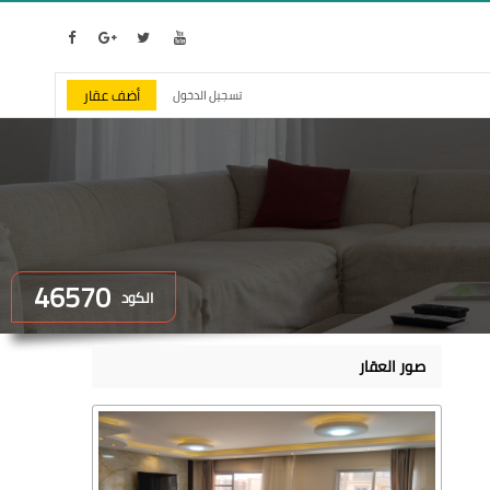
أضف عقار
تسجيل الدخول
46570
الكود
صور العقار