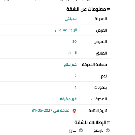
# معلومات عن الشقة
المدينة
مدينتي
الغرض
للإيجار مفروش
النموذج
30
الطابق
الثالث
مساحة الحديقة
غير متاح
نوم
2
بلكونات
1
المكيفات
غير مكيفة
متاحة في 2027-05-31
تاريخ الاتاحة
# الإطلالات للشقة
باركنج
شارع