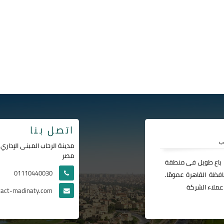
اتصل بنا
مصر
ا باع طويل فى منطقة
01110440030
فظة القاهرة عمومًا.
عملاء الشركة
tact-madinaty.com