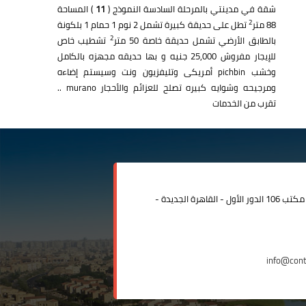
شقة في مدينتي بالمرحلة السادسة النموذج (
11
) المساحة
2
88 متر
تطل على حديقة كبيرة تشمل 2 نوم 1 حمام 1 بلكونة
2
بالطابق الأرضي تشمل حديقة خاصة 50 متر
تشطيب خاص
للإيجار مفروش 25,000 جنيه و بها حديقه مجهزه بالكامل
وخشب pichbin أمريكى وتليفزيون ونت وسيستم إضاءه
ومرجيحه وشوايه كبيره تصلح للعزائم والأحجار murano ..
تقرب من الخدمات
مدينة الرحاب المبنى الإداري مكتب 106 الدور الأول - القاهرة الجديدة -
info@con