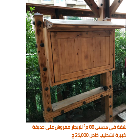
2
شقة في
88 م
للإيجار مفروش على حديقة
مدينتي
كبيرة تشطيب خاص 25,000 ج