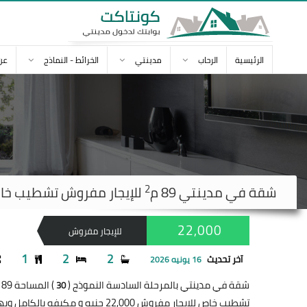
الرئيسية
الرحاب
مدينتي
الخرائط - النماذج
عن
2
شقة في
مدينتي
89 م
للإيجار مفروش تشطيب خاص 2,000
22,000
للإيجار مفروش
1
2
2
آخر تحديث
16 يونيه 2026
شقة في مدينتي بالمرحلة السادسة النموذج (
) المساحة 89 متر
30
تشطيب خاص للإيجار مفروش 22,000 جنيه و مكيفه بالكامل وبها إنترنت