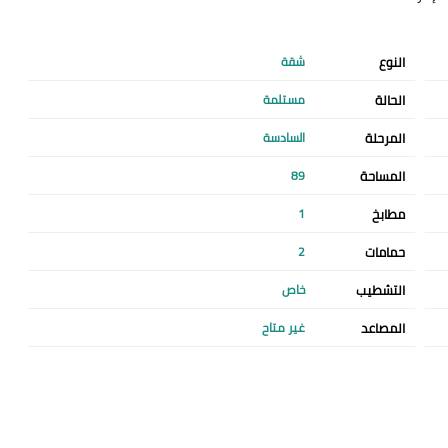
النوع
شقة
الحالة
مستلمة
المرحلة
السادسة
المساحة
89
مطابخ
1
حمامات
2
التشطيب
خاص
المصاعد
غير متاح