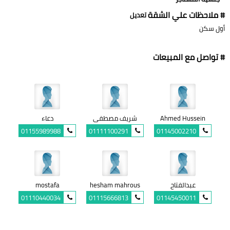
# ملاحظات علي الشقة
تعديل
أول سكن
# تواصل مع المبيعات
Ahmed Hussein
شريف مصطفى
دعاء
01155989988
01111100291
01145002210
عبدالفتاح
hesham mahrous
mostafa
01110440034
01115666813
01145450011