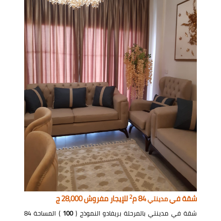
2
شقة في
84 م
للإيجار مفروش 28,000 ج
مدينتي
شقة في مدينتي بالمرحلة بريفادو النموذج (
100
) المساحة 84