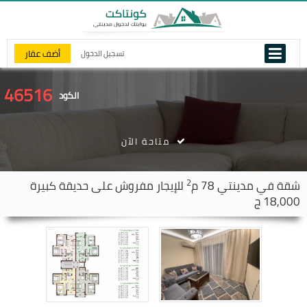
أضف عقار
تسجيل الدخول
46516
الكود
متاحة الآن
2
شقة في
مدينتي
78 م
للإيجار مفروش على حديقة كبيرة
18,000 ج