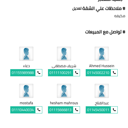
# ملاحظات علي الشقة
تعديل
مكيفه
# تواصل مع المبيعات
Ahmed Hussein
شريف مصطفى
دعاء
01155989988
01111100291
01145002210
عبدالفتاح
hesham mahrous
mostafa
01110440034
01115666813
01145450011