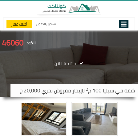
أضف عقار
تسجيل الدخول
46060
الكود
متاحة الآن
2
شقة في
سيليا
100 م
للإيجار مفروش بحري 20,000 ج