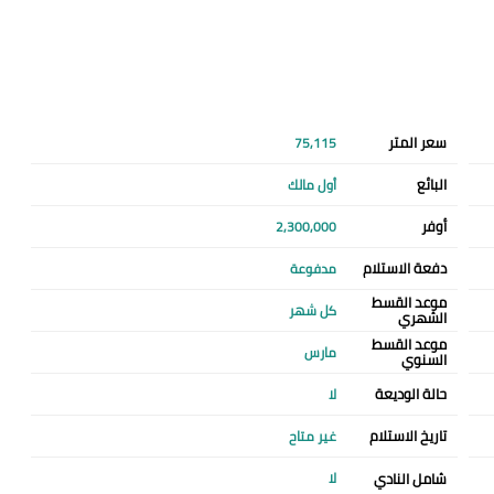
سعر المتر
75,115
البائع
أول مالك
أوفر
2,300,000
دفعة الاستلام
مدفوعة
موعد القسط
كل شهر
الشهري
موعد القسط
مارس
السنوي
حالة الوديعة
لا
تاريخ الاستلام
غير متاح
شامل النادي
لا