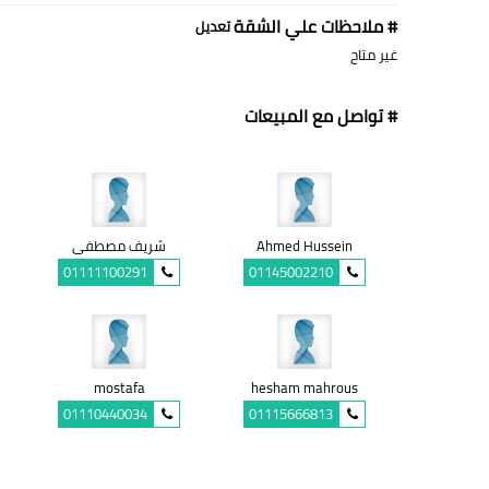
# ملاحظات علي الشقة
تعديل
غير متاح
# تواصل مع المبيعات
Ahmed Hussein
شريف مصطفى
01111100291
01145002210
mostafa
hesham mahrous
01110440034
01115666813