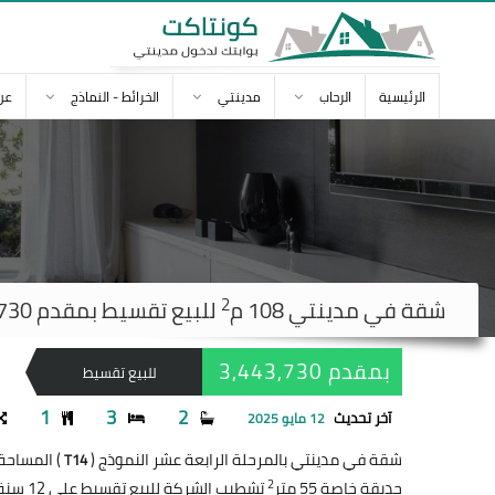
الرئيسية
الرحاب
مدينتي
الخرائط - النماذج
عن
2
شقة في
مدينتي
108 م
للبيع تقسيط بمقدم 3,443,730 ج
بمقدم 3,443,730
للبيع تقسيط
1
3
2
آخر تحديث
12 مايو 2025
شقة في مدينتي بالمرحلة الرابعة عشر النموذج (
) المساحة 108 مت
T14
2
حديقة خاصة 55 متر
تشطيب الشركة للبيع تقسيط على 12 سنة بمقدم 3,443,730 جنيه