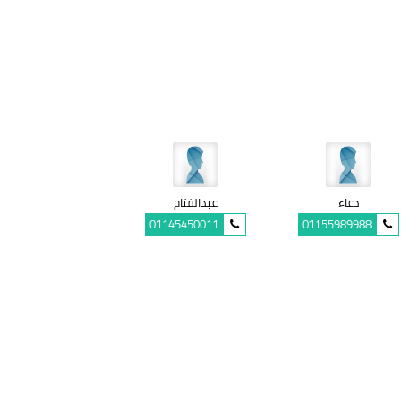
دعاء
عبدالفتاح
01145450011
01155989988