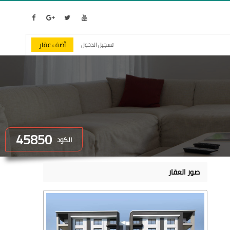
أضف عقار
تسجيل الدخول
45850
الكود
صور العقار