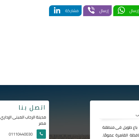
LinkedIn
Viber
WhatsApp
إرسال
إرسال
مشاركة
اتصل بنا
مصر
ا باع طويل فى منطقة
01110440030
فظة القاهرة عمومًا.