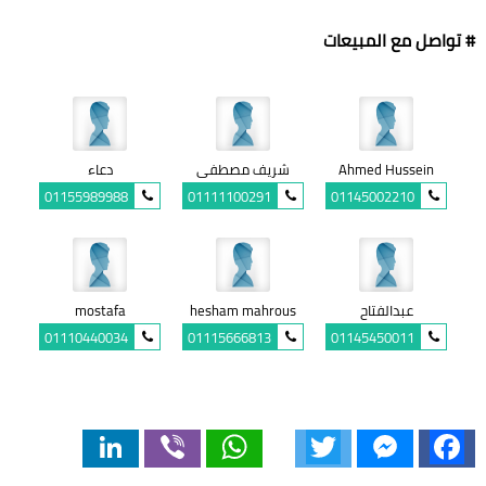
# تواصل مع المبيعات
Ahmed Hussein
شريف مصطفى
دعاء
01155989988
01111100291
01145002210
عبدالفتاح
hesham mahrous
mostafa
01110440034
01115666813
01145450011
LinkedIn
Viber
WhatsApp
Twitter
Messenger
Facebook