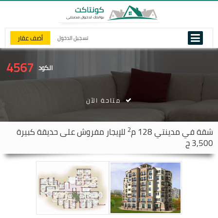
أضف عقار
تسجيل الدخول
4567
الكود
متاحة الآن
2
شقة في
مدينتي
128 م
للإيجار مفروش على حديقة كبيرة
3,500 ج