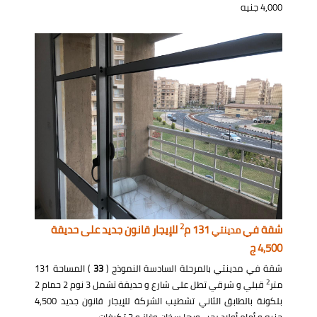
4,000 جنيه
2
شقة في
131 م
للإيجار قانون جديد على حديقة
مدينتي
4,500 ج
شقة في مدينتي بالمرحلة السادسة النموذج (
33
) المساحة 131
2
متر
قبلي و شرقي تطل على شارع و حديقة تشمل 3 نوم 2 حمام 2
بلكونة بالطابق الثاني تشطيب الشركة للإيجار قانون جديد 4,500
جنيه و أمام أولاد رجب وبها سخان وغاز و 3 تكيفات