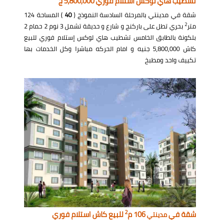
تشطيب هاي لوكس استلام فوري 5,800,000 ج
شقة في مدينتي بالمرحلة السادسة النموذج (
40
) المساحة 124
2
متر
بحري تطل على باركنج و شارع و حديقة تشمل 3 نوم 2 حمام 2
بلكونة بالطابق الخامس تشطيب هاي لوكس إستلام فوري للبيع
كاش 5,800,000 جنيه و امام الحركه مباشرا وكل الخدمات بها
تكييف واحد ومطبخ
2
شقة في
106 م
للبيع كاش استلام فوري
مدينتي