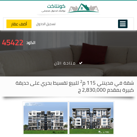
أضف عقار
تسجيل الدخول
45422
الكود
متاحة الآن
2
شقة في
مدينتي
115 م
للبيع تقسيط بحري على حديقة
كبيرة بمقدم 2,830,000 ج