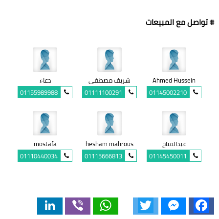
# تواصل مع المبيعات
Ahmed Hussein
شريف مصطفى
دعاء
01155989988
01111100291
01145002210
عبدالفتاح
hesham mahrous
mostafa
01110440034
01115666813
01145450011
LinkedIn
Viber
WhatsApp
Twitter
Messenger
Facebook