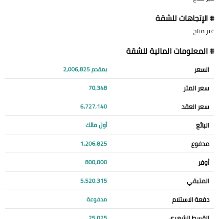
# الإتجاهات للشقة
غير متاح
# المعلومات المالية للشقة
السعر
بمقدم 2,006,825
سعر المتر
70,348
سعر العقد
6,727,140
البائع
أول مالك
مدفوع
1,206,825
أوفر
800,000
المتبقي
5,520,315
دفعة الاستلام
مدفوعة
القسط الشهري
25,025