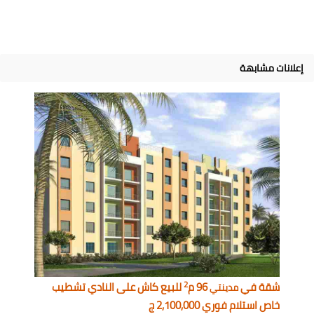
إعلانات مشابهة
2
شقة في
96 م
للبيع كاش على النادي تشطيب
مدينتي
خاص استلام فوري 2,100,000 ج