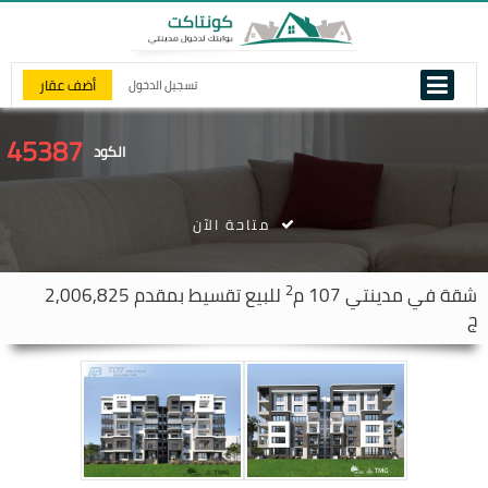
أضف عقار
تسجيل الدخول
45387
الكود
متاحة الآن
2
شقة في
مدينتي
107 م
للبيع تقسيط بمقدم 2,006,825
ج