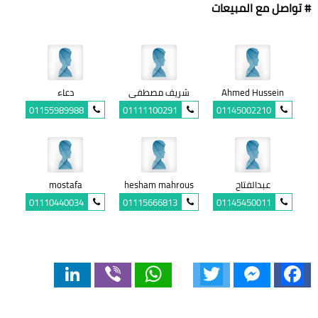
# تواصل مع المبيعات
Ahmed Hussein
شريف مصطفى
دعاء
01155989988
01111100291
01145002210
عبدالفتاح
hesham mahrous
mostafa
01110440034
01115666813
01145450011
LinkedIn
Viber
WhatsApp
Twitter
Messenger
Facebook