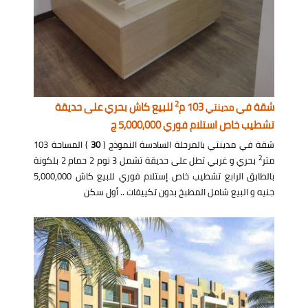
2
شقة في
103 م
للبيع كاش بحري على حديقة
مدينتي
تشطيب خاص استلام فوري 5,000,000 ج
شقة في مدينتي بالمرحلة السادسة النموذج (
30
) المساحة 103
2
متر
بحري و غربي تطل على حديقة تشمل 3 نوم 2 حمام 2 بلكونة
بالطابق الرابع تشطيب خاص إستلام فوري للبيع كاش 5,000,000
جنيه و البيع شامل المطبخ بدون تكييفات .. أول سكن