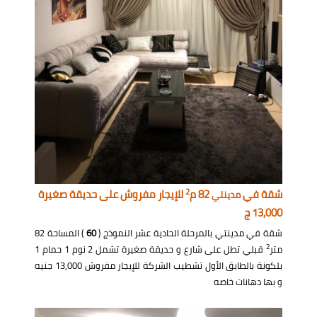
2
شقة في
82 م
للإيجار مفروش على حديقة صغيرة
مدينتي
13,000 ج
شقة في مدينتي بالمرحلة الحادية عشر النموذج (
60
) المساحة 82
2
متر
قبلي تطل على شارع و حديقة صغيرة تشمل 2 نوم 1 حمام 1
بلكونة بالطابق الأول تشطيب الشركة للإيجار مفروش 13,000 جنيه
و بها دهانات خاصه