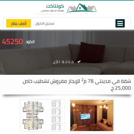
أضف عقار
تسجيل الدخول
45250
الكود
متاحة الآن
2
شقة في
مدينتي
78 م
للإيجار مفروش تشطيب خاص
25,000 ج