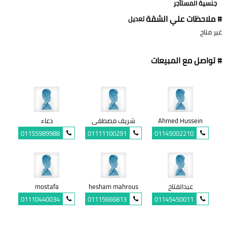
جنسية المستأجر
# ملاحظات علي الشقة
تعديل
غير متاح
# تواصل مع المبيعات
Ahmed Hussein
شريف مصطفى
دعاء
01155989988
01111100291
01145002210
عبدالفتاح
hesham mahrous
mostafa
01110440034
01115666813
01145450011