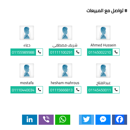
# تواصل مع المبيعات
Ahmed Hussein
شريف مصطفى
دعاء
01155989988
01111100291
01145002210
عبدالفتاح
hesham mahrous
mostafa
01110440034
01115666813
01145450011
LinkedIn
Viber
WhatsApp
Twitter
Messenger
Facebook