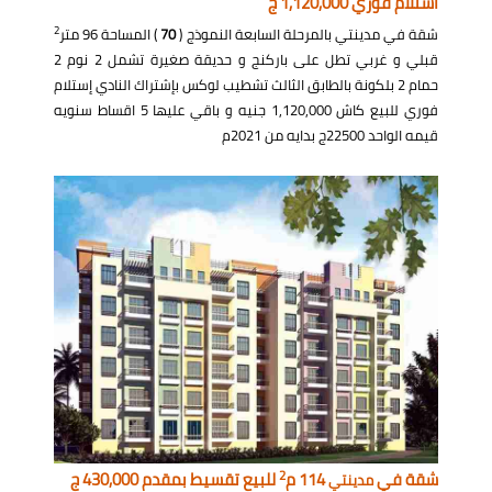
استلام فوري 1,120,000 ج
2
شقة في مدينتي بالمرحلة السابعة النموذج (
70
) المساحة 96 متر
قبلي و غربي تطل على باركنج و حديقة صغيرة تشمل 2 نوم 2
حمام 2 بلكونة بالطابق الثالث تشطيب لوكس بإشتراك النادي إستلام
فوري للبيع كاش 1,120,000 جنيه و باقي عليها 5 اقساط سنويه
قيمه الواحد 22500ج بدايه من 2021م
2
شقة في
114 م
للبيع تقسيط بمقدم 430,000 ج
مدينتي