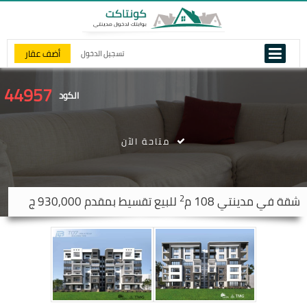
أضف عقار
تسجيل الدخول
44957
الكود
متاحة الآن
2
شقة في
مدينتي
108 م
للبيع تقسيط بمقدم 930,000 ج