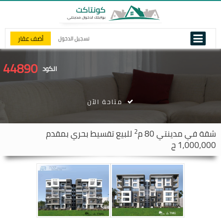
أضف عقار
تسجيل الدخول
44890
الكود
متاحة الآن
2
شقة في
مدينتي
80 م
للبيع تقسيط بحري بمقدم
1,000,000 ج