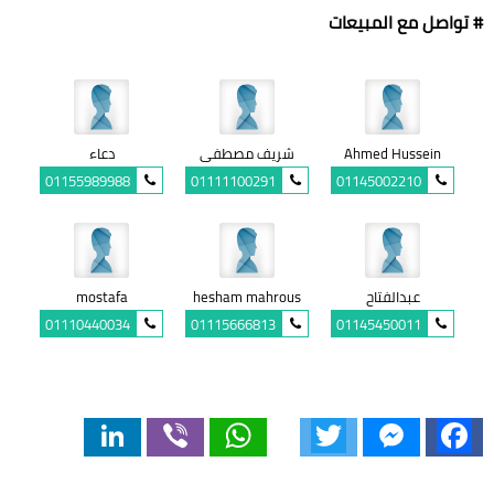
# تواصل مع المبيعات
Ahmed Hussein
شريف مصطفى
دعاء
01155989988
01111100291
01145002210
عبدالفتاح
hesham mahrous
mostafa
01110440034
01115666813
01145450011
LinkedIn
Viber
WhatsApp
Twitter
Messenger
Facebook