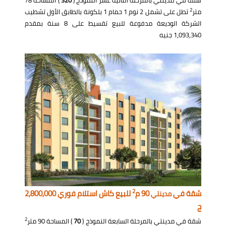
شقة في مدينتي بالمرحلة الثانية عشر النموذج (
320
) المساحة 78
2
متر
تطل على تشمل 2 نوم 1 حمام 1 بلكونة بالطابق الأول تشطيب
الشركة الوديعة مدفوعة للبيع تقسيط على 8 سنة بمقدم
1,093,340 جنيه
2
شقة في
90 م
للبيع كاش استلام فوري 2,800,000
مدينتي
ج
2
شقة في مدينتي بالمرحلة السابعة النموذج (
70
) المساحة 90 متر