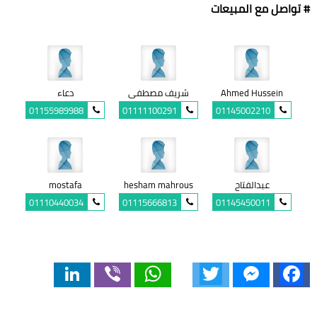
# تواصل مع المبيعات
Ahmed Hussein
شريف مصطفى
دعاء
01155989988
01111100291
01145002210
عبدالفتاح
hesham mahrous
mostafa
01110440034
01115666813
01145450011
LinkedIn
Viber
WhatsApp
Twitter
Messenger
Facebook