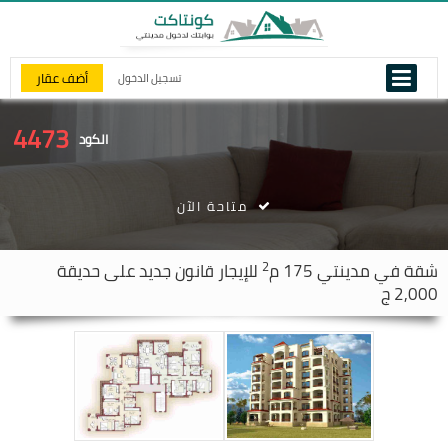
أضف عقار
تسجيل الدخول
4473
الكود
متاحة الآن
2
شقة في
مدينتي
175 م
للإيجار قانون جديد على حديقة
2,000 ج