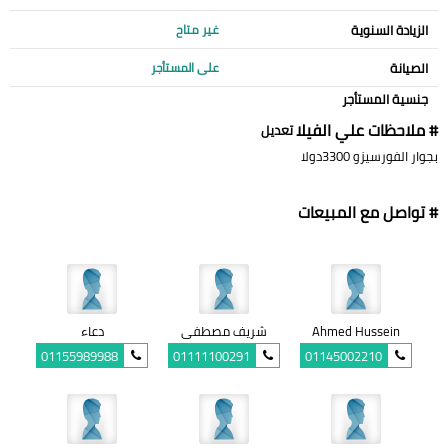
الزيادة السنوية
غير متاح
الصيانة
على المستأجر
جنسية المستأجر
# ملاحظات علي الفيلا
تعديل
بجوار الفورسيزو 3300دولا
# تواصل مع المبيعات
Ahmed Hussein
شريف مصطفى
دعاء
01155989988
01111100291
01145002210