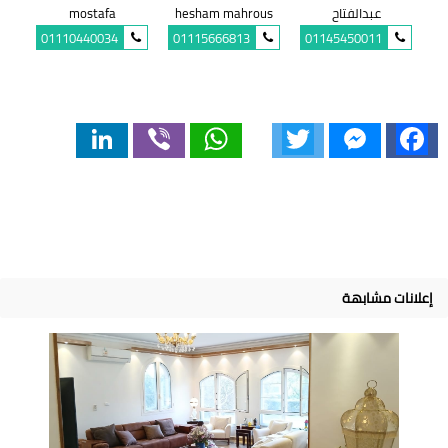
عبدالفتاح
hesham mahrous
mostafa
01110440034
01115666813
01145450011
LinkedIn
Viber
WhatsApp
Twitter
Messenger
Facebook
إعلانات مشابهة