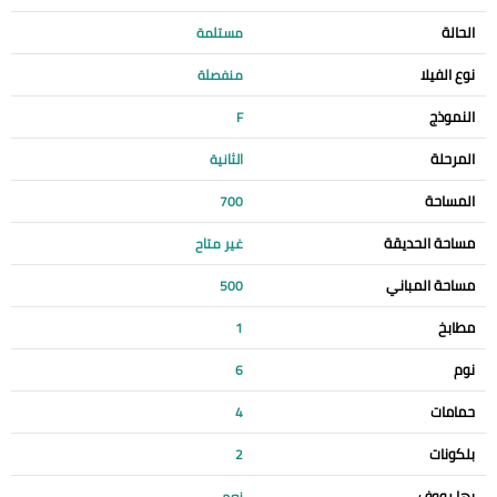
الحالة
مستلمة
نوع الفيلا
منفصلة
النموذج
F
المرحلة
الثانية
المساحة
700
مساحة الحديقة
غير متاح
مساحة المباني
500
مطابخ
1
نوم
6
حمامات
4
بلكونات
2
بها رووف
نعم