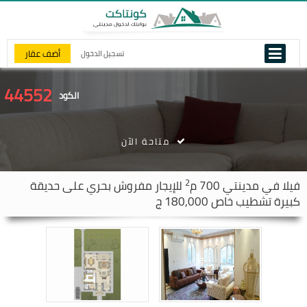
أضف عقار
تسجيل الدخول
44552
الكود
متاحة الآن
2
فيلا في
مدينتي
700 م
للإيجار مفروش بحري على حديقة
كبيرة تشطيب خاص 180,000 ج