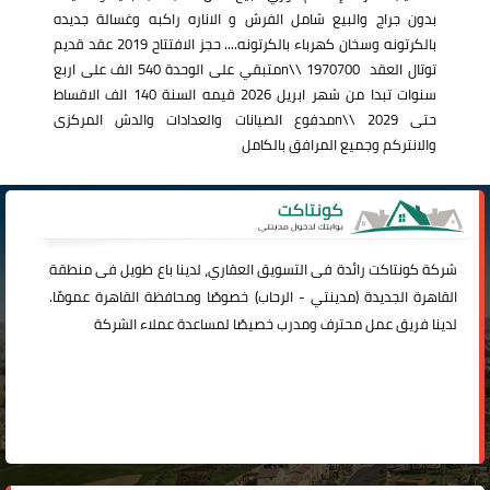
بدون جراج والبيع شامل الفرش و الاناره راكبه وغسالة جديده
بالكرتونه وسخان كهرباء بالكرتونه.... حجز الافتتاح 2019 عقد قديم
توتال العقد 1970700 \\nمتبقي على الوحدة 540 الف على اربع
سنوات تبدا من شهر ابريل 2026 قيمه السنة 140 الف الاقساط
حتى 2029 \\nمدفوع الصيانات والعدادات والدش المركزى
والانتركم وجميع المرافق بالكامل
شركة
كونتاكت
رائدة فى التسويق العقاري، لدينا باع طويل فى منطقة
القاهرة الجديدة (
مدينتي
-
الرحاب
) خصوصًا ومحافظة القاهرة عمومًا.
لدينا فريق عمل محترف ومدرب خصيصًا لمساعدة عملاء الشركة