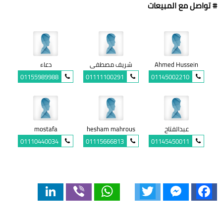
# تواصل مع المبيعات
Ahmed Hussein
شريف مصطفى
دعاء
01155989988
01111100291
01145002210
عبدالفتاح
hesham mahrous
mostafa
01110440034
01115666813
01145450011
LinkedIn
Viber
WhatsApp
Twitter
Messenger
Facebook