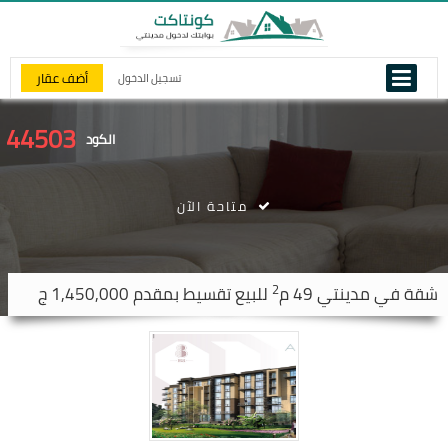
أضف عقار
تسجيل الدخول
44503
الكود
متاحة الآن
2
شقة في
مدينتي
49 م
للبيع تقسيط بمقدم 1,450,000 ج