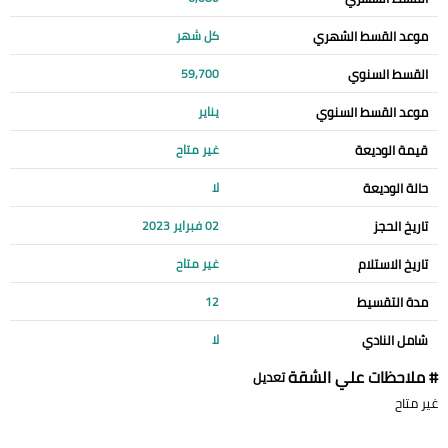
موعد القسط الشهري
كل شهر
القسط السنوي
59,700
موعد القسط السنوي
يناير
قيمة الوديعة
غير متاح
حالة الوديعة
لا
تاريخ الحجز
02 فبراير 2023
تاريخ الاستلام
غير متاح
مدة التقسيط
12
شامل النادي
لا
# ملاحظات علي الشقة
تعديل
غير متاح