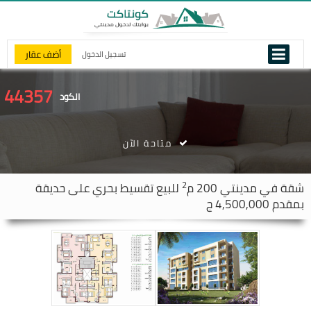
أضف عقار
تسجيل الدخول
44357
الكود
متاحة الآن
2
شقة في
مدينتي
200 م
للبيع تقسيط بحري على حديقة
بمقدم 4,500,000 ج