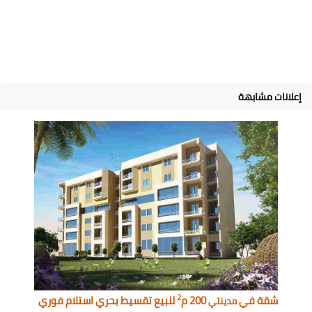
إعلانات مشابهة
2
شقة في
200 م
للبيع تقسيط بحري استلام فوري
مدينتي