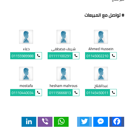
# تواصل مع المبيعات
Ahmed Hussein
شريف مصطفى
دعاء
01155989988
01111100291
01145002210
عبدالفتاح
hesham mahrous
mostafa
01110440034
01115666813
01145450011
LinkedIn
Viber
WhatsApp
Twitter
Messenger
Facebook