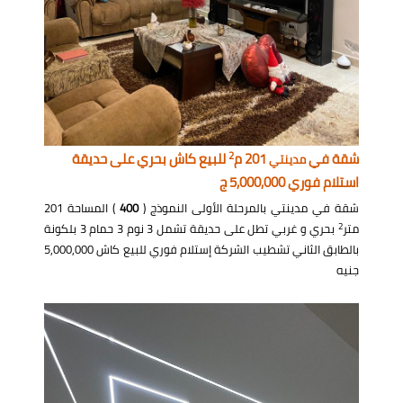
2
شقة في
201 م
للبيع كاش بحري على حديقة
مدينتي
استلام فوري 5,000,000 ج
شقة في مدينتي بالمرحلة الأولى النموذج (
400
) المساحة 201
2
متر
بحري و غربي تطل على حديقة تشمل 3 نوم 3 حمام 3 بلكونة
بالطابق الثاني تشطيب الشركة إستلام فوري للبيع كاش 5,000,000
جنيه