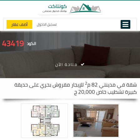
أضف عقار
تسجيل الدخول
43419
الكود
متاحة الآن
2
شقة في
مدينتي
82 م
للإيجار مفروش بحري على حديقة
كبيرة تشطيب خاص 20,000 ج