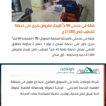
2
شقة في
89 م
للإيجار مفروش بحري على حديقة
مدينتي
تشطيب خاص 27,000 ج
2
شقة في مدينتي بالمرحلة السابعة النموذج (
70
) المساحة 89 متر
بحري تطل على حديقة تشمل 2 نوم 1 حمام 2 بلكونة بالطابق
2
الأرضي تشمل حديقة خاصة 45 متر
تشطيب خاص للإيجار مفروش
27,000 جنيه و مكيفه .. أول سكن
شركة
كونتاكت
رائدة فى التسويق العقاري، لدينا باع طويل فى منطقة
القاهرة الجديدة (
مدينتي
-
الرحاب
) خصوصًا ومحافظة القاهرة عمومًا.
لدينا فريق عمل محترف ومدرب خصيصًا لمساعدة عملاء الشركة