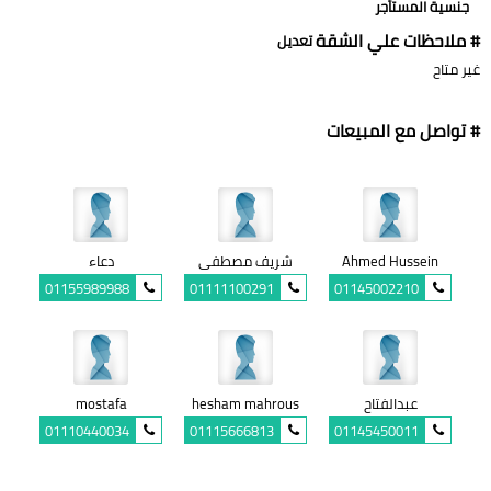
جنسية المستأجر
# ملاحظات علي الشقة
تعديل
غير متاح
# تواصل مع المبيعات
Ahmed Hussein
شريف مصطفى
دعاء
01155989988
01111100291
01145002210
عبدالفتاح
hesham mahrous
mostafa
01110440034
01115666813
01145450011