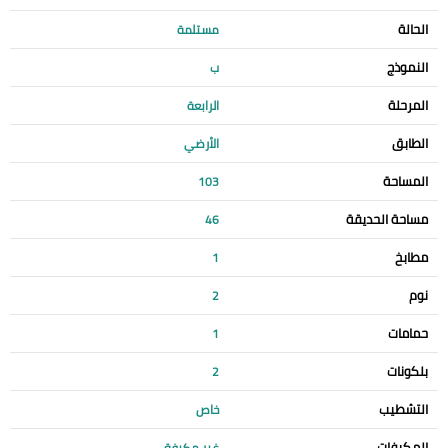
الحالة
مستلمة
النموذج
ب
المرحلة
الرابعة
الطابق
الأرضي
المساحة
103
مساحة الحديقة
46
مطابخ
1
نوم
2
حمامات
1
بلكونات
2
التشطيب
خاص
المكيفات
غير مكيفة