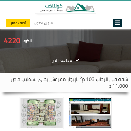
أضف عقار
تسجيل الدخول
4220
الكود
متاحة الآن
2
شقة في
الرحاب
103 م
للإيجار مفروش بحري تشطيب خاص
11,000 ج