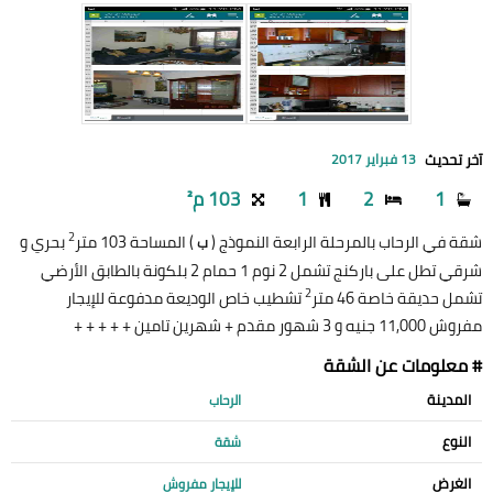
آخر تحديث
13 فبراير 2017
1
2
1
103 م²
2
شقة في الرحاب بالمرحلة الرابعة النموذج (
) المساحة 103 متر
بحري و
ب
شرقي تطل على باركنج تشمل 2 نوم 1 حمام 2 بلكونة بالطابق الأرضي
2
تشمل حديقة خاصة 46 متر
تشطيب خاص الوديعة مدفوعة للإيجار
مفروش 11,000 جنيه و 3 شهور مقدم + شهرين تامين + + + + +
# معلومات عن الشقة
المدينة
الرحاب
النوع
شقة
الغرض
للإيجار مفروش