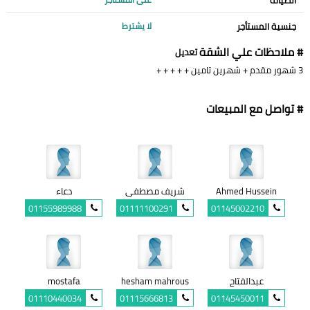
جنسية المستأجر
لا يشترط
# ملاحظات علي الشقة
تعديل
3 شهور مقدم + شهرين تامين + + + + +
# تواصل مع المبيعات
Ahmed Hussein
شريف مصطفى
دعاء
01155989988
01111100291
01145002210
عبدالفتاح
hesham mahrous
mostafa
01110440034
01115666813
01145450011