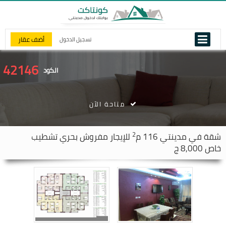
أضف عقار
تسجيل الدخول
42146
الكود
متاحة الآن
2
شقة في
مدينتي
116 م
للإيجار مفروش بحري تشطيب
خاص 8,000 ج