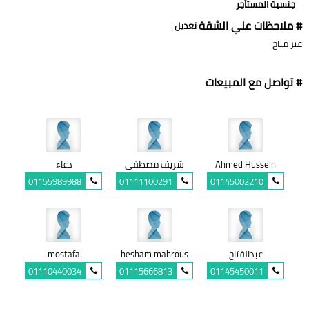
جنسية المستأجر
# ملاحظات علي الشقة
تعديل
غير متاح
# تواصل مع المبيعات
Ahmed Hussein
شريف مصطفى
دعاء
01155989988
01111100291
01145002210
عبدالفتاح
hesham mahrous
mostafa
01110440034
01115666813
01145450011