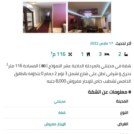
آخر تحديث
17 مارس 2022
2
3
1
116 م²
2
شقة في مدينتي بالمرحلة الحادية عشر النموذج (
) المساحة 116 متر
80
بحري و شرقي تطل على شارع تشمل 3 نوم 2 حمام 0 بلكونة بالطابق
الخامس تشطيب خاص للإيجار مفروش 8,000 جنيه
# معلومات عن الشقة
المدينة
مدينتي
النوع
شقة
الغرض
للإيجار مفروش