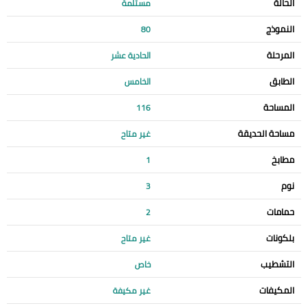
الحالة
مستلمة
النموذج
80
المرحلة
الحادية عشر
الطابق
الخامس
المساحة
116
مساحة الحديقة
غير متاح
مطابخ
1
نوم
3
حمامات
2
بلكونات
غير متاح
التشطيب
خاص
المكيفات
غير مكيفة