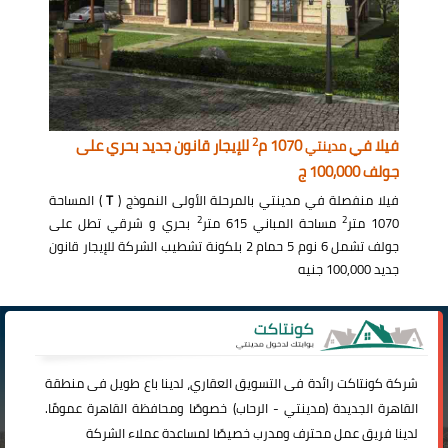
2
فيلا في
1070 م
للإيجار قانون جديد بحري على
مدينتي
جولف 100,000 ج
فيلا منفصلة في مدينتي بالمرحلة الأولى النموذج (
T
) المساحة
2
2
1070 متر
مساحة المباني 615 متر
بحري و شرقي تطل على
جولف تشمل 6 نوم 5 حمام 2 بلكونة تشطيب الشركة للإيجار قانون
جديد 100,000 جنيه
شركة
كونتاكت
رائدة فى التسويق العقاري، لدينا باع طويل فى منطقة
القاهرة الجديدة (
مدينتي
-
الرحاب
) خصوصًا ومحافظة القاهرة عمومًا.
لدينا فريق عمل محترف ومدرب خصيصًا لمساعدة عملاء الشركة