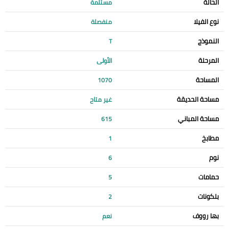
الحالة
مستلمة
نوع الفيلا
منفصلة
النموذج
T
المرحلة
الأولى
المساحة
1070
مساحة الحديقة
غير متاح
مساحة المباني
615
مطابخ
1
نوم
6
حمامات
5
بلكونات
2
بها رووف
نعم