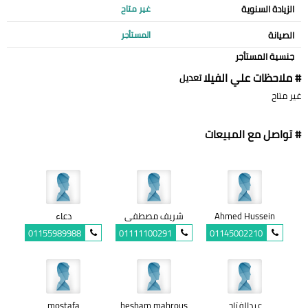
الزيادة السنوية
غير متاح
الصيانة
المستأجر
جنسية المستأجر
# ملاحظات علي الفيلا
تعديل
غير متاح
# تواصل مع المبيعات
Ahmed Hussein
شريف مصطفى
دعاء
01155989988
01111100291
01145002210
عبدالفتاح
hesham mahrous
mostafa