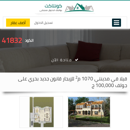
أضف عقار
تسجيل الدخول
41832
الكود
متاحة الآن
2
فيلا في
مدينتي
1070 م
للإيجار قانون جديد بحري على
جولف 100,000 ج