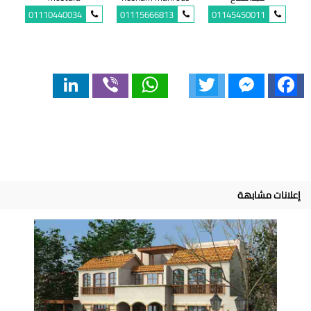
01110440034
01115666813
01145450011
LinkedIn
Viber
WhatsApp
Twitter
Messenger
Facebook
إعلانات مشابهة