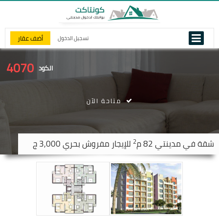
أضف عقار
تسجيل الدخول
4070
الكود
متاحة الآن
2
شقة في
مدينتي
82 م
للإيجار مفروش بحري 3,000 ج