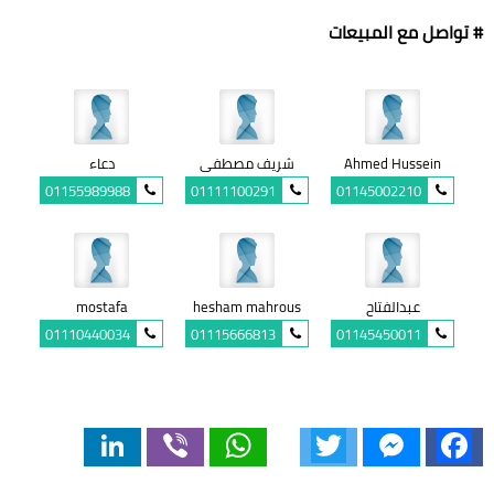
# تواصل مع المبيعات
Ahmed Hussein
شريف مصطفى
دعاء
01155989988
01111100291
01145002210
عبدالفتاح
hesham mahrous
mostafa
01110440034
01115666813
01145450011
LinkedIn
Viber
WhatsApp
Twitter
Messenger
Facebook